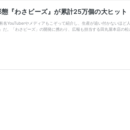
形態『わさビーズ』が累計25万個の大ヒット
有名YouTuberやメディアもこぞって紹介し、生産が追い付かないほ
』だ。「わさビーズ」の開発に携わり、広報も担当する田丸屋本店の松