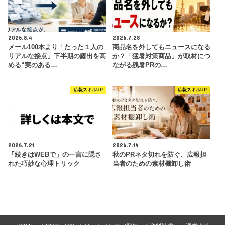
2026.8.4
2026.7.28
メール100本より「たった１人の
商品名を外してもニュースになる
リアルな接点」下半期の露出を高
か？「猛暑対策商品」が取材につ
める“実のある…
ながる残暑PRの…
広報スキルUP
広報スキルUP
2026.7.21
2026.7.14
「続きはWEBで」の一言に隠さ
秋のPRネタ切れを防ぐ、広報担
れた巧妙な心理トリック
当者のための素材棚卸し術