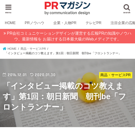
menu
search
HOME
PRノウハウ
企業・人物PR
テレビPR
注目企業の広
PR会社コミュニケーションデザインが運営する広報PRの知識やノウハ
ウ、最新情報を お届けする日本最大級のWebメディアです。
HOME
商品・サービスPR
「インタビュー掲載のコツ教えます」第1回：朝日新聞 朝刊be「フロントランナー」
2016.12.01
2020.01.30
商品・サービスPR
「インタビュー掲載のコツ教えま
す」第1回：朝日新聞 朝刊be「フ
ロントランナー」