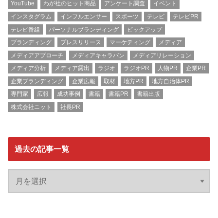
YouTube
わが社のヒット商品
アンケート調査
イベント
インスタグラム
インフルエンサー
スポーツ
テレビ
テレビPR
テレビ番組
パーソナルブランディング
ピックアップ
ブランディング
プレスリリース
マーケティング
メディア
メディアアプローチ
メディアキャラバン
メディアリレーション
メディア分析
メディア露出
ラジオ
ラジオPR
人物PR
企業PR
企業ブランディング
企業広報
取材
地方PR
地方自治体PR
専門家
広報
成功事例
書籍
書籍PR
書籍出版
株式会社ニット
社長PR
過去の記事一覧