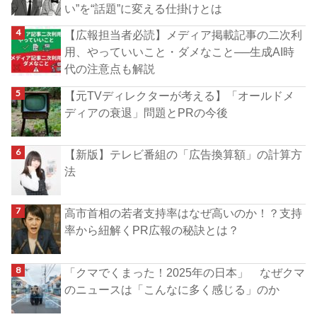
い”を“話題”に変える仕掛けとは
【広報担当者必読】メディア掲載記事の二次利
用、やっていいこと・ダメなこと──生成AI時
代の注意点も解説
【元TVディレクターが考える】「オールドメ
ディアの衰退」問題とPRの今後
【新版】テレビ番組の「広告換算額」の計算方
法
高市首相の若者支持率はなぜ高いのか！？支持
率から紐解くPR広報の秘訣とは？
「クマでくまった！2025年の日本」 なぜクマ
のニュースは「こんなに多く感じる」のか