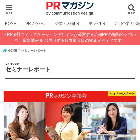
menu
search
HOME
PRノウハウ
企業・人物PR
テレビPR
注目企業の広
PR会社コミュニケーションデザインが運営する広報PRの知識やノウハ
ウ、最新情報を お届けする日本最大級のWebメディアです。
HOME
セミナーレポート
セミナーレポート
セミナーレポート