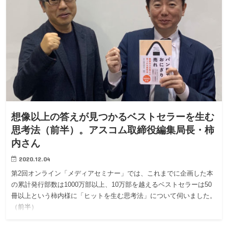
想像以上の答えが見つかるベストセラーを生む
思考法（前半）。アスコム取締役編集局長・柿
内さん
2020.12.04
第2回オンライン「メディアセミナー」では、これまでに企画した本
の累計発行部数は1000万部以上、10万部を越えるベストセラーは50
冊以上という柿内様に「ヒットを生む思考法」について伺いました。
（前半）