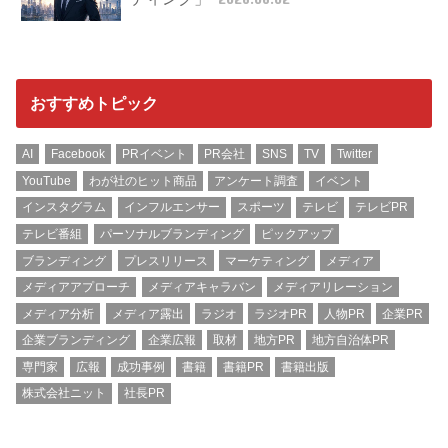
おすすめトピック
AI
Facebook
PRイベント
PR会社
SNS
TV
Twitter
YouTube
わが社のヒット商品
アンケート調査
イベント
インスタグラム
インフルエンサー
スポーツ
テレビ
テレビPR
テレビ番組
パーソナルブランディング
ピックアップ
ブランディング
プレスリリース
マーケティング
メディア
メディアアプローチ
メディアキャラバン
メディアリレーション
メディア分析
メディア露出
ラジオ
ラジオPR
人物PR
企業PR
企業ブランディング
企業広報
取材
地方PR
地方自治体PR
専門家
広報
成功事例
書籍
書籍PR
書籍出版
株式会社ニット
社長PR