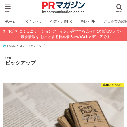
menu
search
HOME
PRノウハウ
企業・人物PR
テレビPR
注目企業の広
PR会社コミュニケーションデザインが運営する広報PRの知識やノウハ
ウ、最新情報を お届けする日本最大級のWebメディアです。
HOME
タグ : ピックアップ
ピックアップ
広報スキルUP