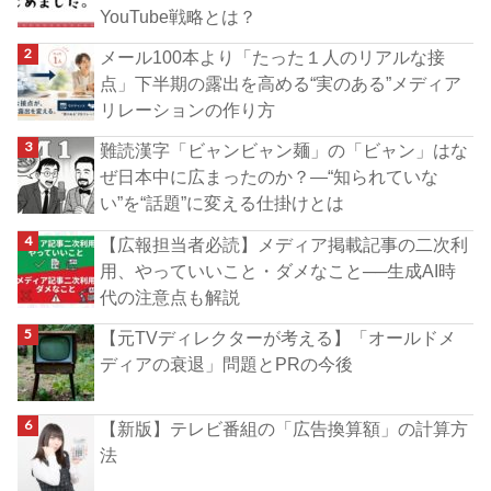
YouTube戦略とは？
メール100本より「たった１人のリアルな接
点」下半期の露出を高める“実のある”メディア
リレーションの作り方
難読漢字「ビャンビャン麺」の「ビャン」はな
ぜ日本中に広まったのか？―“知られていな
い”を“話題”に変える仕掛けとは
【広報担当者必読】メディア掲載記事の二次利
用、やっていいこと・ダメなこと──生成AI時
代の注意点も解説
【元TVディレクターが考える】「オールドメ
ディアの衰退」問題とPRの今後
【新版】テレビ番組の「広告換算額」の計算方
法