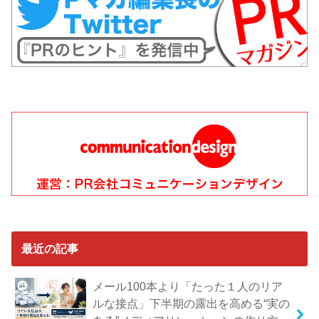
最近の記事
メール100本より「たった１人のリア
ルな接点」下半期の露出を高める“実の