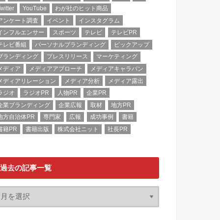
witter
YouTube
わが社のヒット商品
アンケート調査
イベント
インスタグラム
インフルエンサー
スポーツ
テレビ
テレビPR
テレビ番組
パーソナルブランディング
ピックアップ
ブランディング
プレスリリース
マーケティング
メディア
メディアアプローチ
メディアキャラバン
メディアリレーション
メディア分析
メディア露出
ラジオ
ラジオPR
人物PR
企業PR
企業ブランディング
企業広報
取材
地方PR
地方自治体PR
専門家
広報
成功事例
書籍
書籍PR
書籍出版
株式会社ニット
社長PR
過去の記事一覧