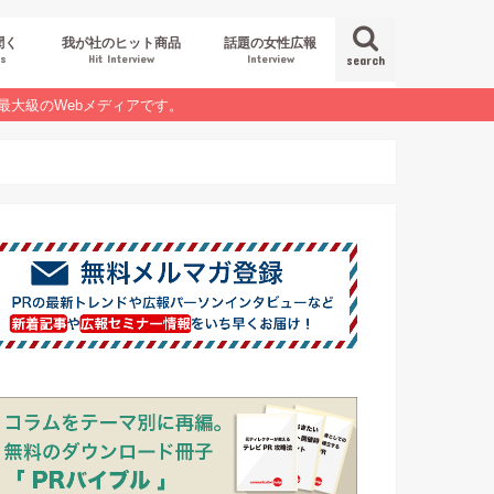
聞く
我が社のヒット商品
話題の女性広報
es
Hit Interview
Interview
search
最大級のWebメディアです。