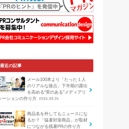
最近の記事
メール100本より「たった１人
のリアルな接点」下半期の露出
を高める“実のある”メディアリ
レーションの作り方
2026.08.04
商品名を外してもニュースにな
るか？「猛暑対策商品」が取材
につながる残暑PRの作り方