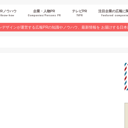
PRノウハウ
企業・人物PR
テレビPR
注目企業の広報に
Know‐how
Companies/Persons PR
TVPR
Featured compani
報スキルUP
品・サービスPR
ジタルPR
Rトレンド
ベントPR
界コラム
ンラインセミナーレポート
ンデザインが運営する広報PRの知識やノウハウ、最新情報を お届けする日本