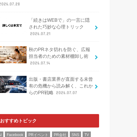
2026.07.28
「続きはWEBで」の一言に隠
された巧妙な心理トリック
2026.07.21
秋のPRネタ切れを防ぐ、広報
担当者のための素材棚卸し術
2026.07.14
出版・書店業界が直面する未曾
有の危機から読み解く、これか
らのPR戦略
2026.07.07
おすすめトピック
I
Facebook
PRイベント
PR会社
SNS
TV