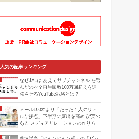
人気の記事ランキング
なぜJALは“あえてサブチャンネル”を選
んだのか？再生回数100万回超えを連
発させるYouTube戦略とは？
メール100本より「たった１人のリア
ルな接点」下半期の露出を高める“実の
ある”メディアリレーションの作り方
難読漢字「ビャンビャン麺」の「ビャ