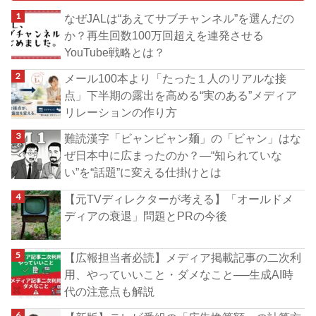
なぜJALは“あえてサブチャンネル”を選んだの
か？再生回数100万回超えを連発させる
YouTube戦略とは？
メール100本より「たった１人のリアルな接
点」下半期の露出を高める“実のある”メディア
リレーションの作り方
難読漢字「ビャンビャン麺」の「ビャン」はな
ぜ日本中に広まったのか？―“知られていな
い”を“話題”に変える仕掛けとは
【元TVディレクターが考える】「オールドメ
ディアの衰退」問題とPRの今後
【広報担当者必読】メディア掲載記事の二次利
用、やっていいこと・ダメなこと──生成AI時
代の注意点も解説