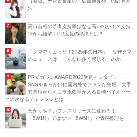
【新版】テレビ番組の「広告換算額」の計算方
法
高市首相の若者支持率はなぜ高いのか！？支持
率から紐解くPR広報の秘訣とは？
「クマでくまった！2025年の日本」 なぜクマ
のニュースは「こんなに多く感じる」のか
PRマガジンAWARD2022受賞インタビュー、
SNSをきっかけに国内外でファンが急増！大手
異業種からもコラボ依頼が入る長崎バイオパー
クの次なるチャレンジとは
わかりやすいプレスリリースに変わる！
「5W1H」ではない「5W5H」で情報整理を