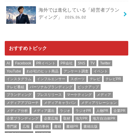
海外では進化している「経営者ブラン
ディング」
2026.06.02
おすすめトピック
AI
Facebook
PRイベント
PR会社
SNS
TV
Twitter
YouTube
わが社のヒット商品
アンケート調査
イベント
インスタグラム
インフルエンサー
スポーツ
テレビ
テレビPR
テレビ番組
パーソナルブランディング
ピックアップ
ブランディング
プレスリリース
マーケティング
メディア
メディアアプローチ
メディアキャラバン
メディアリレーション
メディア分析
メディア露出
ラジオ
ラジオPR
人物PR
企業PR
企業ブランディング
企業広報
取材
地方PR
地方自治体PR
専門家
広報
成功事例
書籍
書籍PR
書籍出版