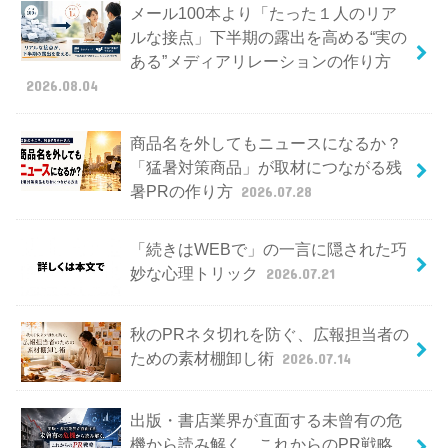
メール100本より「たった１人のリア
ルな接点」下半期の露出を高める“実の
ある”メディアリレーションの作り方
2026.08.04
商品名を外してもニュースになるか？
「猛暑対策商品」が取材につながる残
暑PRの作り方
2026.07.28
「続きはWEBで」の一言に隠された巧
妙な心理トリック
2026.07.21
秋のPRネタ切れを防ぐ、広報担当者の
ための素材棚卸し術
2026.07.14
出版・書店業界が直面する未曾有の危
機から読み解く、これからのPR戦略