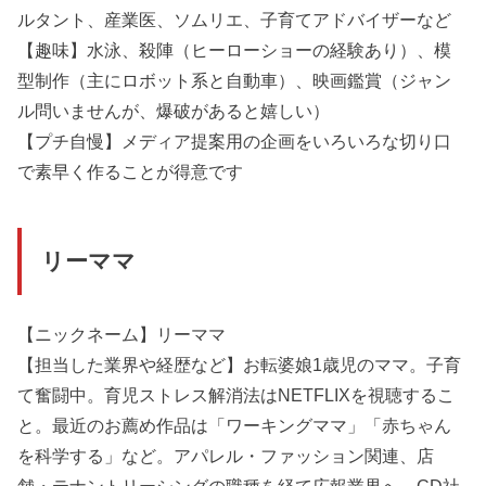
ルタント、産業医、ソムリエ、子育てアドバイザーなど
【趣味】水泳、殺陣（ヒーローショーの経験あり）、模
型制作（主にロボット系と自動車）、映画鑑賞（ジャン
ル問いませんが、爆破があると嬉しい）
【プチ自慢】メディア提案用の企画をいろいろな切り口
で素早く作ることが得意です
リーママ
【ニックネーム】リーママ
【担当した業界や経歴など】お転婆娘1歳児のママ。子育
て奮闘中。育児ストレス解消法はNETFLIXを視聴するこ
と。最近のお薦め作品は「ワーキングママ」「赤ちゃん
を科学する」など。アパレル・ファッション関連、店
舗・テナントリーシングの職種を経て広報業界へ。CD社