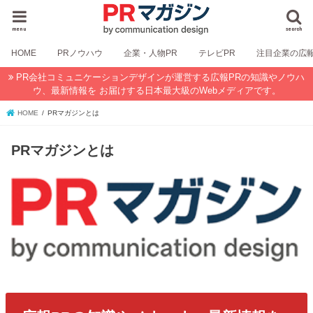
menu
search
HOME
PRノウハウ
企業・人物PR
テレビPR
注目企業の広
PR会社コミュニケーションデザインが運営する広報PRの知識やノウハ
ウ、最新情報を お届けする日本最大級のWebメディアです。
HOME
PRマガジンとは
PRマガジンとは