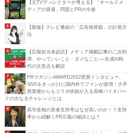
【元TVディレクターが考える】「オールドメ
ディアの衰退」問題とPRの今後
【新版】テレビ番組の「広告換算額」の計算方
法
【広報担当者必読】メディア掲載記事の二次利
用、やっていいこと・ダメなこと──生成AI時
代の注意点も解説
PRマガジンAWARD2022受賞インタビュー、
SNSをきっかけに国内外でファンが急増！大手
異業種からもコラボ依頼が入る長崎バイオパー
クの次なるチャレンジとは
高市首相の若者支持率はなぜ高いのか！？支持
率から紐解くPR広報の秘訣とは？