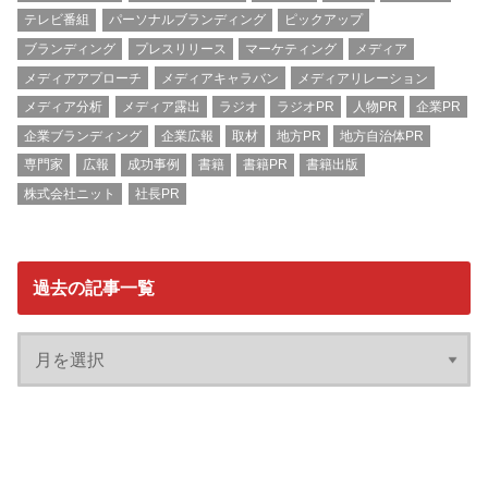
テレビ番組
パーソナルブランディング
ピックアップ
ブランディング
プレスリリース
マーケティング
メディア
メディアアプローチ
メディアキャラバン
メディアリレーション
メディア分析
メディア露出
ラジオ
ラジオPR
人物PR
企業PR
企業ブランディング
企業広報
取材
地方PR
地方自治体PR
専門家
広報
成功事例
書籍
書籍PR
書籍出版
株式会社ニット
社長PR
過去の記事一覧