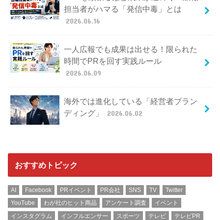
担当者がハマる「発信中毒」とは
2026.06.16
一人広報でも成果は出せる！限られた
時間でPRを回す実践ルール
2026.06.09
海外では進化している「経営者ブラン
ディング」
2026.06.02
おすすめトピック
AI
Facebook
PRイベント
PR会社
SNS
TV
Twitter
YouTube
わが社のヒット商品
アンケート調査
イベント
インスタグラム
インフルエンサー
スポーツ
テレビ
テレビPR