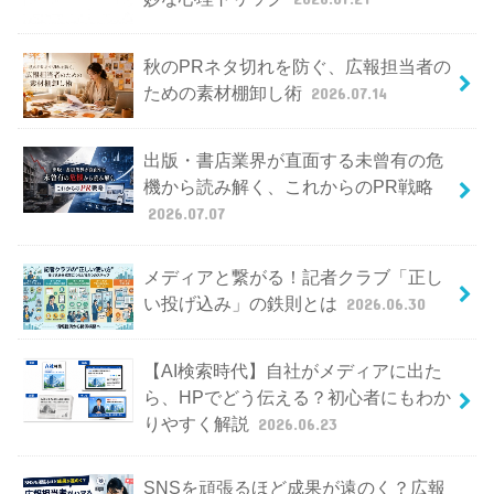
秋のPRネタ切れを防ぐ、広報担当者の
ための素材棚卸し術
2026.07.14
出版・書店業界が直面する未曾有の危
機から読み解く、これからのPR戦略
2026.07.07
メディアと繋がる！記者クラブ「正し
い投げ込み」の鉄則とは
2026.06.30
【AI検索時代】自社がメディアに出た
ら、HPでどう伝える？初心者にもわか
りやすく解説
2026.06.23
SNSを頑張るほど成果が遠のく？広報