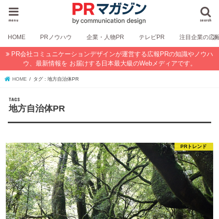
menu
search
HOME
PRノウハウ
企業・人物PR
テレビPR
注目企業の広
PR会社コミュニケーションデザインが運営する広報PRの知識やノウハ
ウ、最新情報を お届けする日本最大級のWebメディアです。
HOME
タグ : 地方自治体PR
地方自治体PR
PRトレンド