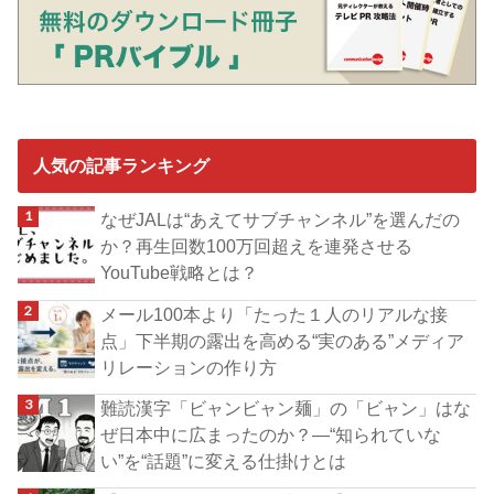
人気の記事ランキング
なぜJALは“あえてサブチャンネル”を選んだの
か？再生回数100万回超えを連発させる
YouTube戦略とは？
メール100本より「たった１人のリアルな接
点」下半期の露出を高める“実のある”メディア
リレーションの作り方
難読漢字「ビャンビャン麺」の「ビャン」はな
ぜ日本中に広まったのか？―“知られていな
い”を“話題”に変える仕掛けとは