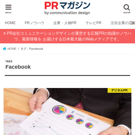
menu
search
HOME
PRノウハウ
企業・人物PR
テレビPR
注目企業の広
PR会社コミュニケーションデザインが運営する広報PRの知識やノウハ
ウ、最新情報を お届けする日本最大級のWebメディアです。
HOME
タグ : Facebook
Facebook
デジタルPR