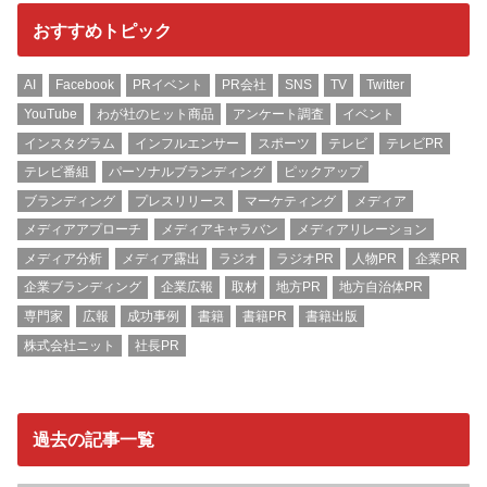
おすすめトピック
AI
Facebook
PRイベント
PR会社
SNS
TV
Twitter
YouTube
わが社のヒット商品
アンケート調査
イベント
インスタグラム
インフルエンサー
スポーツ
テレビ
テレビPR
テレビ番組
パーソナルブランディング
ピックアップ
ブランディング
プレスリリース
マーケティング
メディア
メディアアプローチ
メディアキャラバン
メディアリレーション
メディア分析
メディア露出
ラジオ
ラジオPR
人物PR
企業PR
企業ブランディング
企業広報
取材
地方PR
地方自治体PR
専門家
広報
成功事例
書籍
書籍PR
書籍出版
株式会社ニット
社長PR
過去の記事一覧