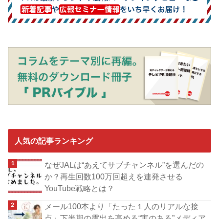
人気の記事ランキング
なぜJALは“あえてサブチャンネル”を選んだの
か？再生回数100万回超えを連発させる
YouTube戦略とは？
メール100本より「たった１人のリアルな接
点」下半期の露出を高める“実のある”メディア