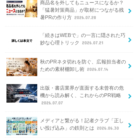
商品名を外してもニュースになるか？
「猛暑対策商品」が取材につながる残
暑PRの作り方
2026.07.28
「続きはWEBで」の一言に隠された巧
妙な心理トリック
2026.07.21
秋のPRネタ切れを防ぐ、広報担当者の
ための素材棚卸し術
2026.07.14
出版・書店業界が直面する未曾有の危
機から読み解く、これからのPR戦略
2026.07.07
メディアと繋がる！記者クラブ「正し
い投げ込み」の鉄則とは
2026.06.30