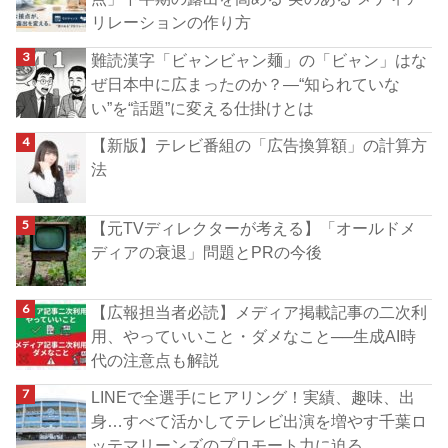
リレーションの作り方
難読漢字「ビャンビャン麺」の「ビャン」はな
ぜ日本中に広まったのか？―“知られていな
い”を“話題”に変える仕掛けとは
【新版】テレビ番組の「広告換算額」の計算方
法
【元TVディレクターが考える】「オールドメ
ディアの衰退」問題とPRの今後
【広報担当者必読】メディア掲載記事の二次利
用、やっていいこと・ダメなこと──生成AI時
代の注意点も解説
LINEで全選手にヒアリング！実績、趣味、出
身…すべて活かしてテレビ出演を増やす千葉ロ
ッテマリーンズのプロモート力に迫る