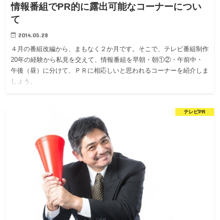
情報番組でPR的に露出可能なコーナーについ
て
2014.05.28
４月の番組改編から、まもなく２か月です。そこで、テレビ番組制作
20年の経験から私見を交えて、情報番組を早朝・朝①②・午前中・
午後（昼）に分けて、ＰＲに相応しいと思われるコーナーを紹介しま
しょう。
テレビPR