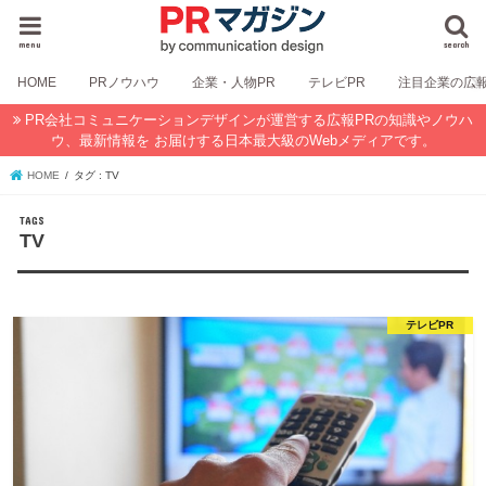
menu
search
HOME
PRノウハウ
企業・人物PR
テレビPR
注目企業の広
PR会社コミュニケーションデザインが運営する広報PRの知識やノウハ
ウ、最新情報を お届けする日本最大級のWebメディアです。
HOME
タグ : TV
TV
テレビPR