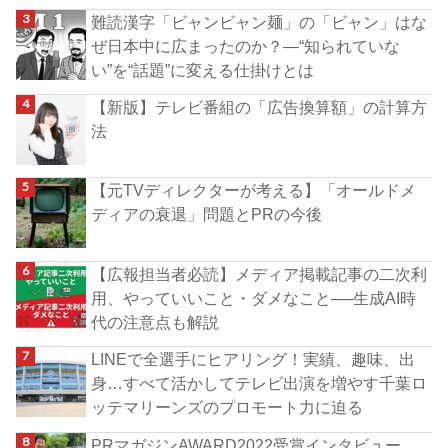
難読漢字「ビャンビャン麺」の「ビャン」はな
ぜ日本中に広まったのか？―“知られていな
い”を“話題”に変える仕掛けとは
【新版】テレビ番組の「広告換算額」の計算方
法
【元TVディレクターが考える】「オールドメ
ディアの衰退」問題とPRの今後
【広報担当者必読】メディア掲載記事の二次利
用、やっていいこと・ダメなこと──生成AI時
代の注意点も解説
LINEで全選手にヒアリング！実績、趣味、出
身…すべて活かしてテレビ出演を増やす千葉ロ
ッテマリーンズのプロモート力に迫る
PRマガジンAWARD2022受賞インタビュー、