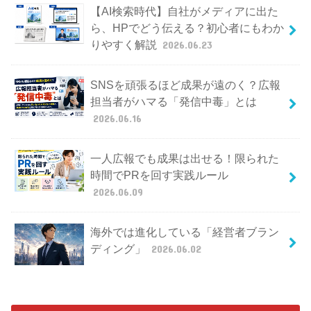
【AI検索時代】自社がメディアに出た
ら、HPでどう伝える？初心者にもわか
りやすく解説
2026.06.23
SNSを頑張るほど成果が遠のく？広報
担当者がハマる「発信中毒」とは
2026.06.16
一人広報でも成果は出せる！限られた
時間でPRを回す実践ルール
2026.06.09
海外では進化している「経営者ブラン
ディング」
2026.06.02