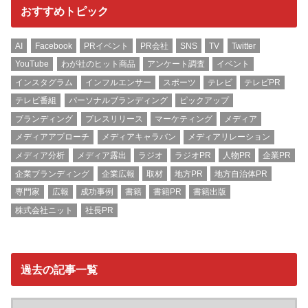
おすすめトピック
AI
Facebook
PRイベント
PR会社
SNS
TV
Twitter
YouTube
わが社のヒット商品
アンケート調査
イベント
インスタグラム
インフルエンサー
スポーツ
テレビ
テレビPR
テレビ番組
パーソナルブランディング
ピックアップ
ブランディング
プレスリリース
マーケティング
メディア
メディアアプローチ
メディアキャラバン
メディアリレーション
メディア分析
メディア露出
ラジオ
ラジオPR
人物PR
企業PR
企業ブランディング
企業広報
取材
地方PR
地方自治体PR
専門家
広報
成功事例
書籍
書籍PR
書籍出版
株式会社ニット
社長PR
過去の記事一覧