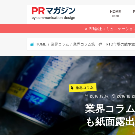
HOME
HOME
広
商
デ
P
イ
業
オ
PR会社コミュニケーショ
HOME
業界コラム
業界コラム第一弾：RTD市場の競争激
業界コラム
2016.12.14
2016.12.2
業界コラム
も紙面露