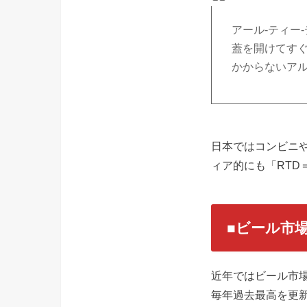
アール‐ティー‐ディ
蓋を開けてす
かからないア
日本ではコンビニ
ィア的にも「RT
■ビール市
近年ではビール市場
毎年過去最高を更新