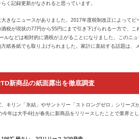
そらく記録更新がなされると思っています。
大きなニュースがありました。2017年度税制改正によってビ
酒税が現状の77円から55円にまで引き下げられる一方で、こ
ビールなどは相対的に酒税が上がることになりました。このニュ
地方紙各紙でも取り上げられました。家計に直結する話題は、
。
のRTD新商品の紙面露出を徹底調査
ば、キリン「氷結」やサントリー「ストロングゼロ」シリーズ
年の今年は大手4社が春先に新商品をリリースしたことで業界と
6℃ 極キレ…2/2リリース 3/29発売