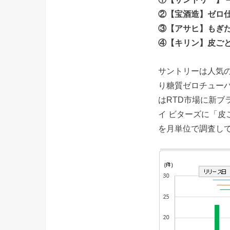
②【宝酒造】ゼロ
③【アサヒ】もぎ
④【キリン】皮ごと搾
サントリーは人気の
り糖質ゼロチュー
はRTD市場に新
イ ビターズに「
を月単位で調査し