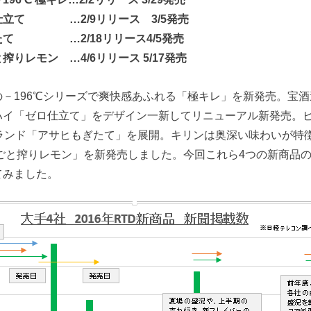
仕立て …2/9リリース 3/5発売
たて …2/18リリース4/5発売
りレモン …4/6リリース 5/17発売
－196℃シリーズで爽快感あふれる「極キレ」を新発売。宝酒造
ハイ「ゼロ仕立て」をデザイン一新してリニューアル新発売。
ブランド「アサヒもぎたて」を展開。キリンは奥深い味わいが特
皮ごと搾りレモン」を新発売しました。今回これら4つの新商品
てみました。