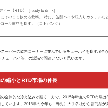
ー【RTD】［ready to drink］
ぐにそのまま飲める飲料。 特に、缶酎ハイや瓶入りカクテルな
ルコール飲料を指す。（コトバンク）
やスーパーの飲料コーナーに並んでいるチューハイを指す場合
D＝チューハイ等」の認識で間違いないと思います。
場の縮小とRTD市場の伸長
の全体的な冷え込みが続く一方で、2015年時点でRTD市場は
しています。2016年の今年も、春先に大手各社から新商品が