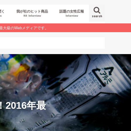
聞く
我が社のヒット商品
話題の女性広報
es
Hit Interview
Interview
search
最大級のWebメディアです。
2016年最