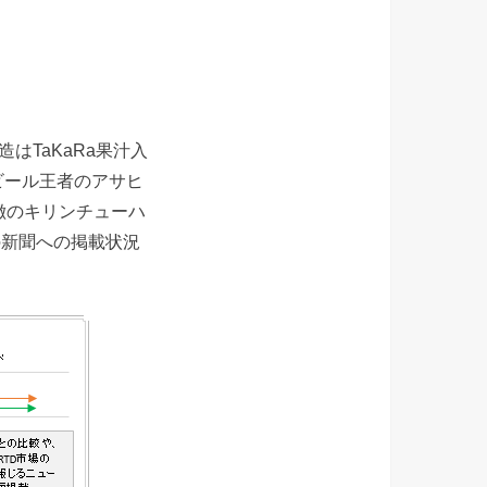
はTaKaRa果汁入
ビール王者のアサヒ
徴のキリンチューハ
の新聞への掲載状況