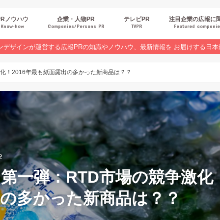
PRノウハウ
企業・人物PR
テレビPR
注目企業の広報に
Know‐how
Companies/Persons PR
TVPR
Featured compani
報スキルUP
品・サービスPR
ジタルPR
Rトレンド
ベントPR
界コラム
ンラインセミナーレポート
ンデザインが運営する広報PRの知識やノウハウ、最新情報を お届けする日本
化！2016年最も紙面露出の多かった新商品は？？
2
第一弾：RTD市場の競争激化！
出の多かった新商品は？？