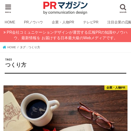
menu
search
HOME
PRノウハウ
企業・人物PR
テレビPR
注目企業の広
PR会社コミュニケーションデザインが運営する広報PRの知識やノウハ
ウ、最新情報を お届けする日本最大級のWebメディアです。
HOME
タグ : つくり方
つくり方
企業・人物PR