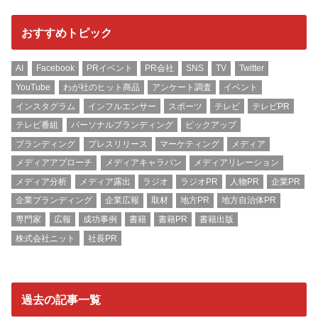
おすすめトピック
AI
Facebook
PRイベント
PR会社
SNS
TV
Twitter
YouTube
わが社のヒット商品
アンケート調査
イベント
インスタグラム
インフルエンサー
スポーツ
テレビ
テレビPR
テレビ番組
パーソナルブランディング
ピックアップ
ブランディング
プレスリリース
マーケティング
メディア
メディアアプローチ
メディアキャラバン
メディアリレーション
メディア分析
メディア露出
ラジオ
ラジオPR
人物PR
企業PR
企業ブランディング
企業広報
取材
地方PR
地方自治体PR
専門家
広報
成功事例
書籍
書籍PR
書籍出版
株式会社ニット
社長PR
過去の記事一覧