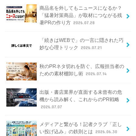
商品名を外してもニュースになるか？
「猛暑対策商品」が取材につながる残
暑PRの作り方
2026.07.28
「続きはWEBで」の一言に隠された巧
妙な心理トリック
2026.07.21
秋のPRネタ切れを防ぐ、広報担当者の
ための素材棚卸し術
2026.07.14
出版・書店業界が直面する未曾有の危
機から読み解く、これからのPR戦略
2026.07.07
メディアと繋がる！記者クラブ「正し
い投げ込み」の鉄則とは
2026.06.30