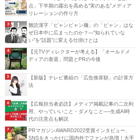
点」下半期の露出を高める“実のある”メディア
リレーションの作り方
難読漢字「ビャンビャン麺」の「ビャン」はな
ぜ日本中に広まったのか？―“知られていな
い”を“話題”に変える仕掛けとは
【元TVディレクターが考える】「オールドメ
ディアの衰退」問題とPRの今後
【新版】テレビ番組の「広告換算額」の計算方
法
【広報担当者必読】メディア掲載記事の二次利
用、やっていいこと・ダメなこと──生成AI時
代の注意点も解説
PRマガジンAWARD2022受賞インタビュー、
SNSをきっかけに国内外でファンが急増！大手