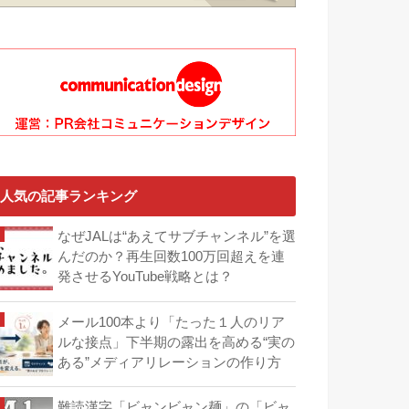
人気の記事ランキング
なぜJALは“あえてサブチャンネル”を選
んだのか？再生回数100万回超えを連
発させるYouTube戦略とは？
メール100本より「たった１人のリア
ルな接点」下半期の露出を高める“実の
ある”メディアリレーションの作り方
難読漢字「ビャンビャン麺」の「ビャ