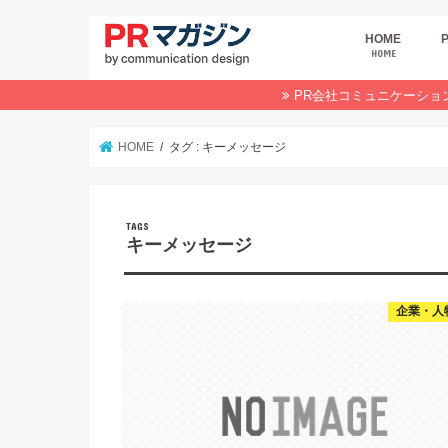
HOME
HOME
広
商
デ
P
イ
業
オ
PR会社コミュニケーショ
HOME
タグ : キーメッセージ
キーメッセージ
企業・人