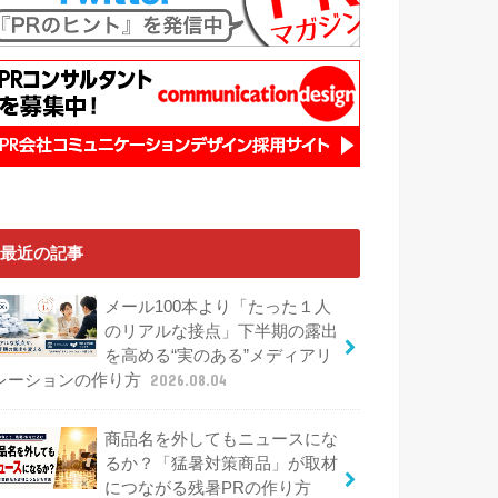
最近の記事
メール100本より「たった１人
のリアルな接点」下半期の露出
を高める“実のある”メディアリ
レーションの作り方
2026.08.04
商品名を外してもニュースにな
るか？「猛暑対策商品」が取材
につながる残暑PRの作り方