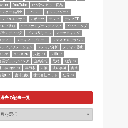
witter
YouTube
わが社のヒット商品
アンケート調査
イベント
インスタグラム
インフルエンサー
スポーツ
テレビ
テレビPR
テレビ番組
パーソナルブランディング
ピックアップ
ブランディング
プレスリリース
マーケティング
メディア
メディアアプローチ
メディアキャラバン
メディアリレーション
メディア分析
メディア露出
ラジオ
ラジオPR
人物PR
企業PR
企業ブランディング
企業広報
取材
地方PR
地方自治体PR
専門家
広報
成功事例
書籍
書籍PR
書籍出版
株式会社ニット
社長PR
過去の記事一覧