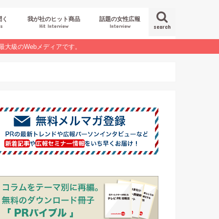
聞く
我が社のヒット商品
話題の女性広報
es
Hit Interview
Interview
search
最大級のWebメディアです。