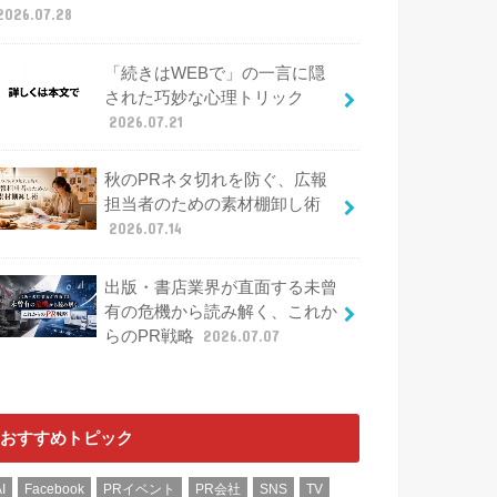
2026.07.28
「続きはWEBで」の一言に隠
された巧妙な心理トリック
2026.07.21
秋のPRネタ切れを防ぐ、広報
担当者のための素材棚卸し術
2026.07.14
出版・書店業界が直面する未曾
有の危機から読み解く、これか
らのPR戦略
2026.07.07
おすすめトピック
I
Facebook
PRイベント
PR会社
SNS
TV