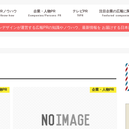
PRノウハウ
企業・人物PR
テレビPR
注目企業の広報に
Know‐how
Companies/Persons PR
TVPR
Featured compani
報スキルUP
品・サービスPR
ジタルPR
Rトレンド
ベントPR
界コラム
ンラインセミナーレポート
ンデザインが運営する広報PRの知識やノウハウ、最新情報を お届けする日本
物PR
企業・人物PR