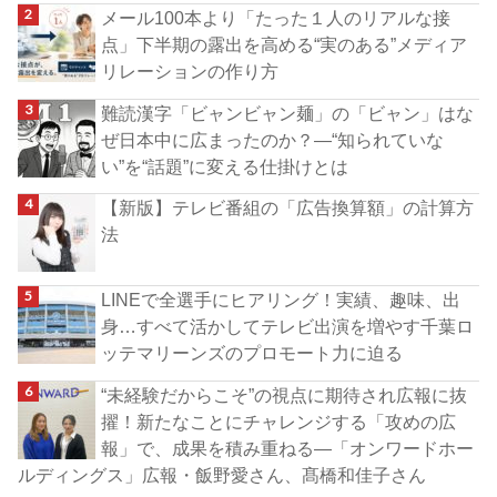
メール100本より「たった１人のリアルな接
点」下半期の露出を高める“実のある”メディア
リレーションの作り方
難読漢字「ビャンビャン麺」の「ビャン」はな
ぜ日本中に広まったのか？―“知られていな
い”を“話題”に変える仕掛けとは
【新版】テレビ番組の「広告換算額」の計算方
法
LINEで全選手にヒアリング！実績、趣味、出
身…すべて活かしてテレビ出演を増やす千葉ロ
ッテマリーンズのプロモート力に迫る
“未経験だからこそ”の視点に期待され広報に抜
擢！新たなことにチャレンジする「攻めの広
報」で、成果を積み重ねる―「オンワードホー
ルディングス」広報・飯野愛さん、髙橋和佳子さん