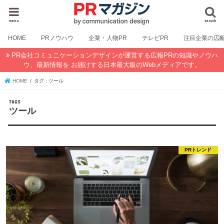
menu
search
HOME
PRノウハウ
企業・人物PR
テレビPR
注目企業の広
PR会社コミュニケーションデザインが運営する広報PRの知識やノウハ
ウ、最新情報を お届けする日本最大級のWebメディアです。
HOME
タグ : ツール
ツール
PRトレンド