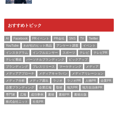
おすすめトピック
AI
Facebook
PRイベント
PR会社
SNS
TV
Twitter
YouTube
わが社のヒット商品
アンケート調査
イベント
インスタグラム
インフルエンサー
スポーツ
テレビ
テレビPR
テレビ番組
パーソナルブランディング
ピックアップ
ブランディング
プレスリリース
マーケティング
メディア
メディアアプローチ
メディアキャラバン
メディアリレーション
メディア分析
メディア露出
ラジオ
ラジオPR
人物PR
企業PR
企業ブランディング
企業広報
取材
地方PR
地方自治体PR
専門家
広報
成功事例
書籍
書籍PR
書籍出版
株式会社ニット
社長PR