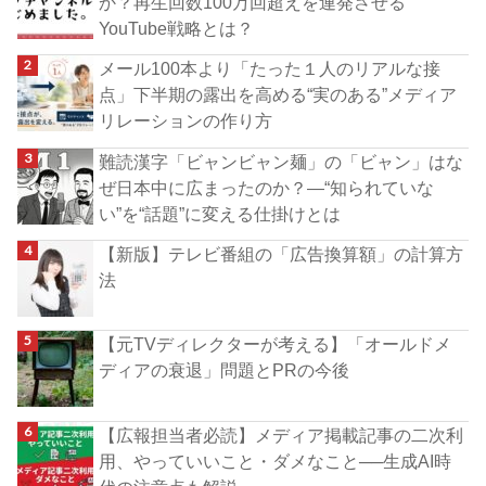
か？再生回数100万回超えを連発させる
YouTube戦略とは？
メール100本より「たった１人のリアルな接
点」下半期の露出を高める“実のある”メディア
リレーションの作り方
難読漢字「ビャンビャン麺」の「ビャン」はな
ぜ日本中に広まったのか？―“知られていな
い”を“話題”に変える仕掛けとは
【新版】テレビ番組の「広告換算額」の計算方
法
【元TVディレクターが考える】「オールドメ
ディアの衰退」問題とPRの今後
【広報担当者必読】メディア掲載記事の二次利
用、やっていいこと・ダメなこと──生成AI時