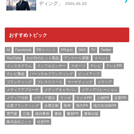
ディング」
2026.06.02
おすすめトピック
AI
Facebook
PRイベント
PR会社
SNS
TV
Twitter
YouTube
わが社のヒット商品
アンケート調査
イベント
インスタグラム
インフルエンサー
スポーツ
テレビ
テレビPR
テレビ番組
パーソナルブランディング
ピックアップ
ブランディング
プレスリリース
マーケティング
メディア
メディアアプローチ
メディアキャラバン
メディアリレーション
メディア分析
メディア露出
ラジオ
ラジオPR
人物PR
企業PR
企業ブランディング
企業広報
取材
地方PR
地方自治体PR
専門家
広報
成功事例
書籍
書籍PR
書籍出版
株式会社ニット
社長PR