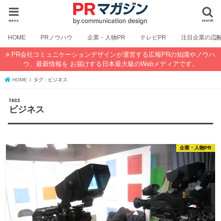
menu
search
HOME
PRノウハウ
企業・人物PR
テレビPR
注目企業の広
PR会社コミュニケーションデザインが運営する広報PRの知識やノウハ
ウ、最新情報を お届けする日本最大級のWebメディアです。
HOME
タグ : ビジネス
ビジネス
企業・人物PR