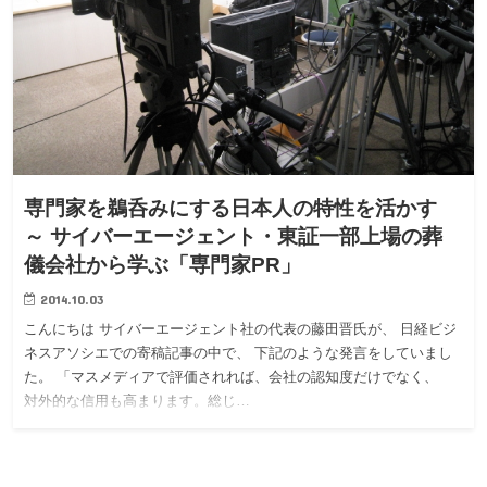
専門家を鵜呑みにする日本人の特性を活かす
～ サイバーエージェント・東証一部上場の葬
儀会社から学ぶ「専門家PR」
2014.10.03
こんにちは サイバーエージェント社の代表の藤田晋氏が、 日経ビジ
ネスアソシエでの寄稿記事の中で、 下記のような発言をしていまし
た。 「マスメディアで評価されれば、会社の認知度だけでなく、
対外的な信用も高まります。総じ…