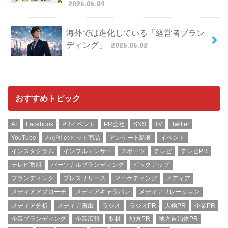
2026.06.09
海外では進化している「経営者ブラン
ディング」
2026.06.02
おすすめトピック
AI
Facebook
PRイベント
PR会社
SNS
TV
Twitter
YouTube
わが社のヒット商品
アンケート調査
イベント
インスタグラム
インフルエンサー
スポーツ
テレビ
テレビPR
テレビ番組
パーソナルブランディング
ピックアップ
ブランディング
プレスリリース
マーケティング
メディア
メディアアプローチ
メディアキャラバン
メディアリレーション
メディア分析
メディア露出
ラジオ
ラジオPR
人物PR
企業PR
企業ブランディング
企業広報
取材
地方PR
地方自治体PR