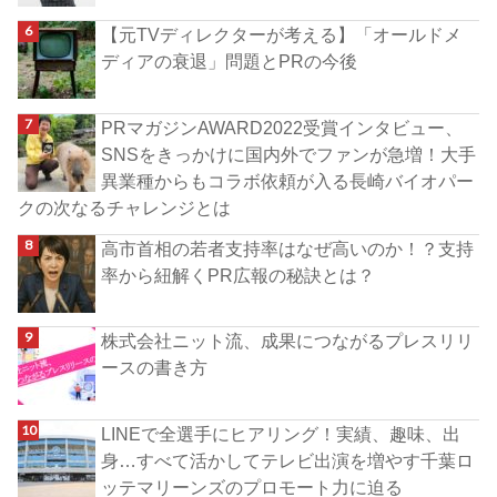
【元TVディレクターが考える】「オールドメ
ディアの衰退」問題とPRの今後
PRマガジンAWARD2022受賞インタビュー、
SNSをきっかけに国内外でファンが急増！大手
異業種からもコラボ依頼が入る長崎バイオパー
クの次なるチャレンジとは
高市首相の若者支持率はなぜ高いのか！？支持
率から紐解くPR広報の秘訣とは？
株式会社ニット流、成果につながるプレスリリ
ースの書き方
LINEで全選手にヒアリング！実績、趣味、出
身…すべて活かしてテレビ出演を増やす千葉ロ
ッテマリーンズのプロモート力に迫る