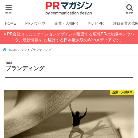
menu
search
HOME
PRノウハウ
企業・人物PR
テレビPR
注目企業の広
PR会社コミュニケーションデザインが運営する広報PRの知識やノウハ
ウ、最新情報を お届けする日本最大級のWebメディアです。
HOME
タグ : ブランディング
ブランディング
企業・人物PR