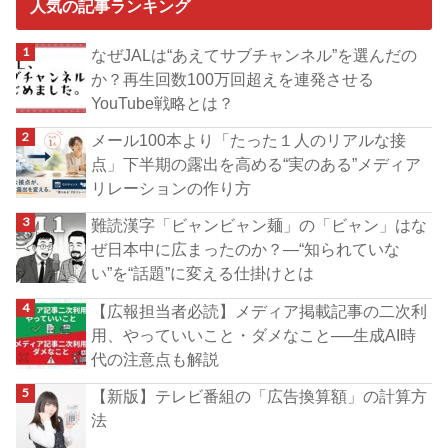
人気の記事ランキング
なぜJALは“あえてサブチャンネル”を選んだの
か？再生回数100万回超えを連発させる
YouTube戦略とは？
メール100本より「たった１人のリアルな接
点」下半期の露出を高める“実のある”メディア
リレーションの作り方
難読漢字「ビャンビャン麺」の「ビャン」はな
ぜ日本中に広まったのか？―“知られていな
い”を“話題”に変える仕掛けとは
【広報担当者必読】メディア掲載記事の二次利
用、やっていいこと・ダメなこと──生成AI時
代の注意点も解説
【新版】テレビ番組の「広告換算額」の計算方
法