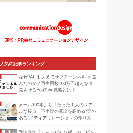
人気の記事ランキング
なぜJALは“あえてサブチャンネル”を選
んだのか？再生回数100万回超えを連
発させるYouTube戦略とは？
メール100本より「たった１人のリア
ルな接点」下半期の露出を高める“実の
ある”メディアリレーションの作り方
難読漢字「ビャンビャン麺」の「ビャ