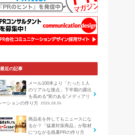
最近の記事
メール100本より「たった１人
のリアルな接点」下半期の露出
を高める“実のある”メディアリ
レーションの作り方
2026.08.04
商品名を外してもニュースにな
るか？「猛暑対策商品」が取材
につながる残暑PRの作り方