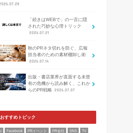
2026.07.28
「続きはWEBで」の一言に隠
された巧妙な心理トリック
2026.07.21
秋のPRネタ切れを防ぐ、広報
担当者のための素材棚卸し術
2026.07.14
出版・書店業界が直面する未曾
有の危機から読み解く、これか
らのPR戦略
2026.07.07
おすすめトピック
I
Facebook
PRイベント
PR会社
SNS
TV