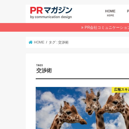
HOME
HOME
広
商
デ
P
イ
業
オ
PR会社コミュニケーショ
HOME
タグ : 交渉術
交渉術
広報スキ