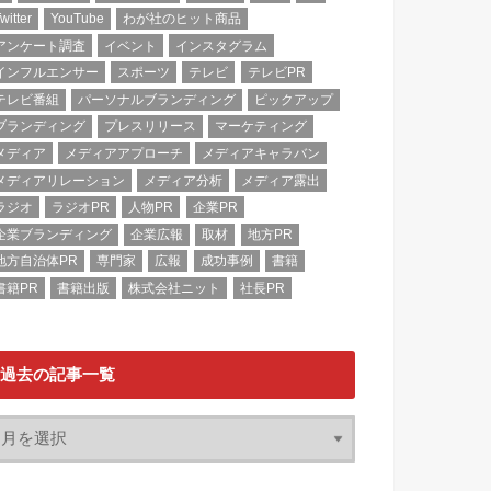
witter
YouTube
わが社のヒット商品
アンケート調査
イベント
インスタグラム
インフルエンサー
スポーツ
テレビ
テレビPR
テレビ番組
パーソナルブランディング
ピックアップ
ブランディング
プレスリリース
マーケティング
メディア
メディアアプローチ
メディアキャラバン
メディアリレーション
メディア分析
メディア露出
ラジオ
ラジオPR
人物PR
企業PR
企業ブランディング
企業広報
取材
地方PR
地方自治体PR
専門家
広報
成功事例
書籍
書籍PR
書籍出版
株式会社ニット
社長PR
過去の記事一覧