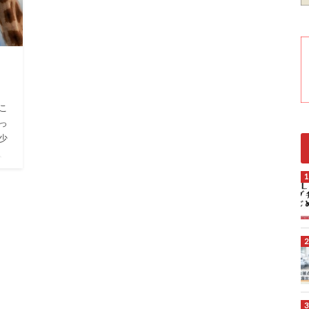
こ
っ
少
、
でき
た