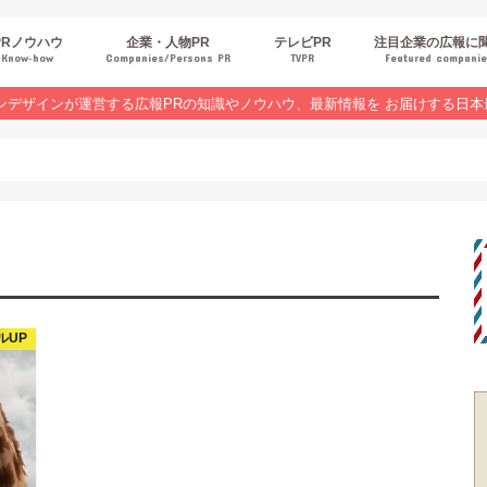
PRノウハウ
企業・人物PR
テレビPR
注目企業の広報に
Know‐how
Companies/Persons PR
TVPR
Featured compani
報スキルUP
品・サービスPR
ジタルPR
Rトレンド
ベントPR
界コラム
ンラインセミナーレポート
ンデザインが運営する広報PRの知識やノウハウ、最新情報を お届けする日本
ルUP