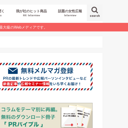
聞く
我が社のヒット商品
話題の女性広報
es
Hit Interview
Interview
search
最大級のWebメディアです。