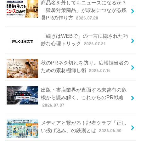
商品名を外してもニュースになるか？
「猛暑対策商品」が取材につながる残
暑PRの作り方
2026.07.28
「続きはWEBで」の一言に隠された巧
妙な心理トリック
2026.07.21
秋のPRネタ切れを防ぐ、広報担当者の
ための素材棚卸し術
2026.07.14
出版・書店業界が直面する未曾有の危
機から読み解く、これからのPR戦略
2026.07.07
メディアと繋がる！記者クラブ「正し
い投げ込み」の鉄則とは
2026.06.30