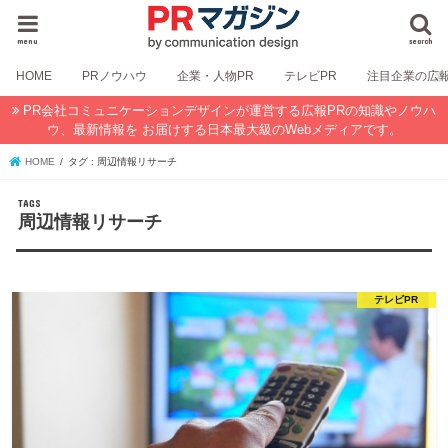
menu
search
HOME
PRノウハウ
企業・人物PR
テレビPR
注目企業の広
PR会社コミュニケーションデザインが運営する広報PRの知識やノウハ
ウ、最新情報を お届けする日本最大級のWebメディアです。
HOME
タグ : 周辺情報リサーチ
周辺情報リサーチ
テレビPR