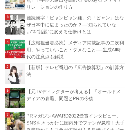
リレーションの作り方
難読漢字「ビャンビャン麺」の「ビャン」はな
ぜ日本中に広まったのか？―“知られていな
い”を“話題”に変える仕掛けとは
【広報担当者必読】メディア掲載記事の二次利
用、やっていいこと・ダメなこと──生成AI時
代の注意点も解説
【新版】テレビ番組の「広告換算額」の計算方
法
【元TVディレクターが考える】「オールドメ
ディアの衰退」問題とPRの今後
PRマガジンAWARD2022受賞インタビュー、
SNSをきっかけに国内外でファンが急増！大手
異業種からもコラボ依頼が入る長崎バイオパー