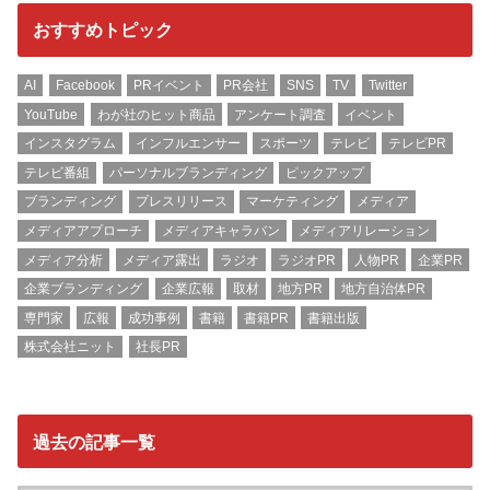
おすすめトピック
AI
Facebook
PRイベント
PR会社
SNS
TV
Twitter
YouTube
わが社のヒット商品
アンケート調査
イベント
インスタグラム
インフルエンサー
スポーツ
テレビ
テレビPR
テレビ番組
パーソナルブランディング
ピックアップ
ブランディング
プレスリリース
マーケティング
メディア
メディアアプローチ
メディアキャラバン
メディアリレーション
メディア分析
メディア露出
ラジオ
ラジオPR
人物PR
企業PR
企業ブランディング
企業広報
取材
地方PR
地方自治体PR
専門家
広報
成功事例
書籍
書籍PR
書籍出版
株式会社ニット
社長PR
過去の記事一覧