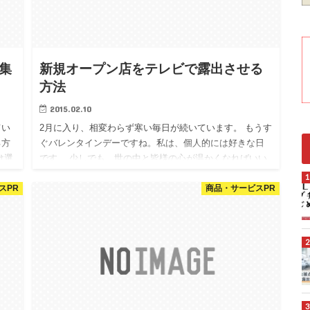
集
新規オープン店をテレビで露出させる
方法
2015.02.10
てい
2月に入り、相変わらず寒い毎日が続いています。 もうす
る方
ぐバレンタインデーですね。私は、個人的には好きな日
け選
です。 少しでも、世の中と皆様の心が温かくなればいい
けの
な、と思います。 さて、先日、全米で話題の「Blue
スPR
商品・サービスPR
Bottl…