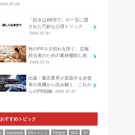
2026.07.28
「続きはWEBで」の一言に隠
された巧妙な心理トリック
2026.07.21
秋のPRネタ切れを防ぐ、広報
担当者のための素材棚卸し術
2026.07.14
出版・書店業界が直面する未曾
有の危機から読み解く、これか
らのPR戦略
2026.07.07
おすすめトピック
I
Facebook
PRイベント
PR会社
SNS
TV