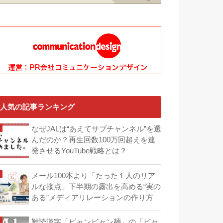
人気の記事ランキング
なぜJALは“あえてサブチャンネル”を選
んだのか？再生回数100万回超えを連
発させるYouTube戦略とは？
メール100本より「たった１人のリア
ルな接点」下半期の露出を高める“実の
ある”メディアリレーションの作り方
難読漢字「ビャンビャン麺」の「ビャ