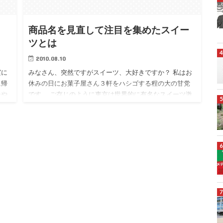
、
商品名を見直して注目を集めたスイー
ツとは
2010.08.10
実に
みなさん、突然ですがスイーツ、大好きですか？ 私はお
に帰
休みの日にお菓子屋さん３軒をハシゴする程の大の甘党
シや
です。 ご存じのように東京は世界的に有名なスイーツ激
感じ
戦区！ 日々、熾烈な競争が繰り広げられています。 毎月
のようにヨー…