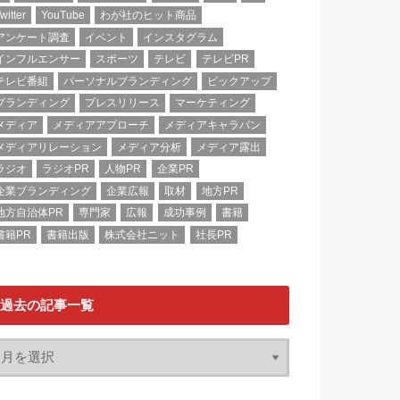
witter
YouTube
わが社のヒット商品
アンケート調査
イベント
インスタグラム
インフルエンサー
スポーツ
テレビ
テレビPR
テレビ番組
パーソナルブランディング
ピックアップ
ブランディング
プレスリリース
マーケティング
メディア
メディアアプローチ
メディアキャラバン
メディアリレーション
メディア分析
メディア露出
ラジオ
ラジオPR
人物PR
企業PR
企業ブランディング
企業広報
取材
地方PR
地方自治体PR
専門家
広報
成功事例
書籍
書籍PR
書籍出版
株式会社ニット
社長PR
過去の記事一覧