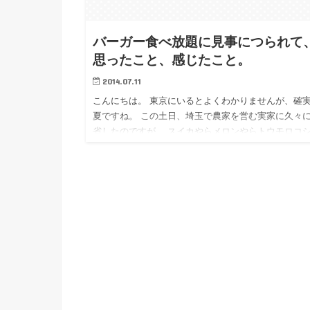
バーガー食べ放題に見事につられて
思ったこと、感じたこと。
2014.07.11
こんにちは。 東京にいるとよくわかりませんが、確
夏ですね。 この土日、埼玉で農家を営む実家に久々
省したのですが、 スイカやらメロンやらトウモロコ
ら、もぎたてのものが たくさん出されました。 夏を
るとともに…