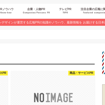
PRノウハウ
企業・人物PR
テレビPR
注目企業の広報に
Know‐how
Companies/Persons PR
TVPR
Featured compani
報スキルUP
品・サービスPR
ジタルPR
Rトレンド
ベントPR
界コラム
ンラインセミナーレポート
ンデザインが運営する広報PRの知識やノウハウ、最新情報を お届けする日本
スPR
商品・サービスPR