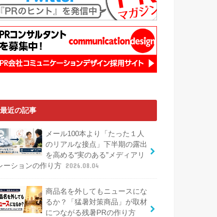
最近の記事
メール100本より「たった１人
のリアルな接点」下半期の露出
を高める“実のある”メディアリ
レーションの作り方
2026.08.04
商品名を外してもニュースにな
るか？「猛暑対策商品」が取材
につながる残暑PRの作り方