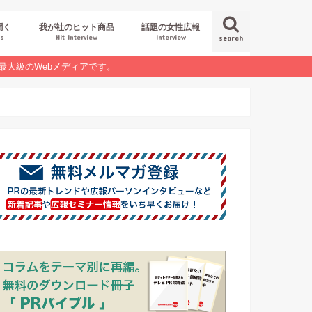
聞く
我が社のヒット商品
話題の女性広報
es
Hit Interview
Interview
search
最大級のWebメディアです。