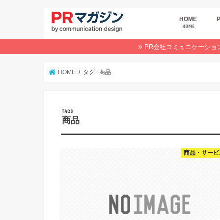
HOME
HOME
広
商
デ
P
イ
業
オ
PR会社コミュニケーショ
HOME
タグ : 商品
商品
商品・サービ