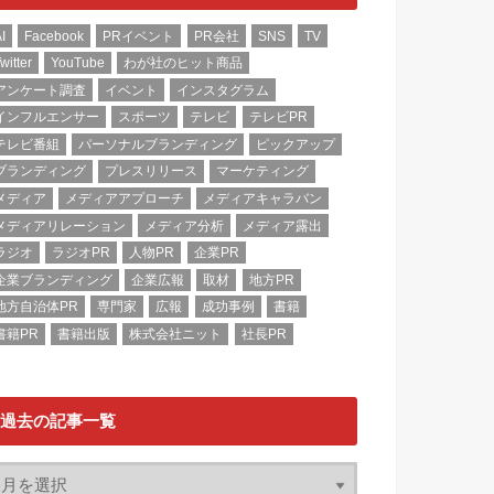
I
Facebook
PRイベント
PR会社
SNS
TV
witter
YouTube
わが社のヒット商品
アンケート調査
イベント
インスタグラム
インフルエンサー
スポーツ
テレビ
テレビPR
テレビ番組
パーソナルブランディング
ピックアップ
ブランディング
プレスリリース
マーケティング
メディア
メディアアプローチ
メディアキャラバン
メディアリレーション
メディア分析
メディア露出
ラジオ
ラジオPR
人物PR
企業PR
企業ブランディング
企業広報
取材
地方PR
地方自治体PR
専門家
広報
成功事例
書籍
書籍PR
書籍出版
株式会社ニット
社長PR
過去の記事一覧