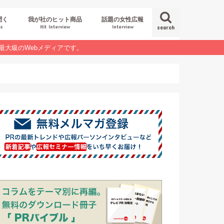
聞く
我が社のヒット商品
話題の女性広報
es
Hit Interview
Interview
search
最大級のWebメディアです。