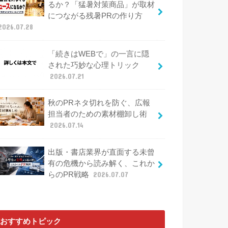
るか？「猛暑対策商品」が取材
につながる残暑PRの作り方
2026.07.28
「続きはWEBで」の一言に隠
された巧妙な心理トリック
2026.07.21
秋のPRネタ切れを防ぐ、広報
担当者のための素材棚卸し術
2026.07.14
出版・書店業界が直面する未曾
有の危機から読み解く、これか
らのPR戦略
2026.07.07
おすすめトピック