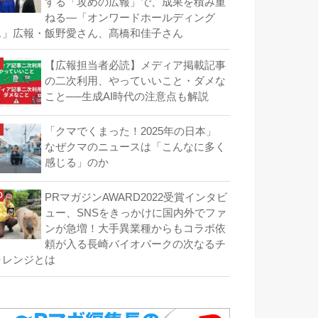
する「攻めの広報」で、成果を積み重
ねる―「オンワードホールディング
ス」広報・飯野愛さん、髙橋和佳子さん
【広報担当者必読】メディア掲載記事
の二次利用、やっていいこと・ダメな
こと──生成AI時代の注意点も解説
「クマでくまった！2025年の日本」
なぜクマのニュースは「こんなに多く
感じる」のか
PRマガジンAWARD2022受賞インタビ
ュー、SNSをきっかけに国内外でファ
ンが急増！大手異業種からもコラボ依
頼が入る長崎バイオパークの次なるチ
ャレンジとは