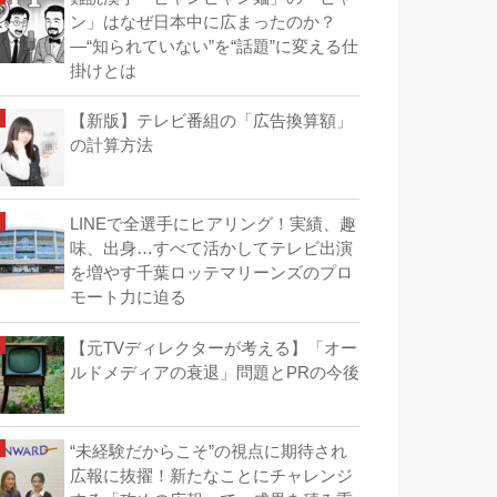
ン」はなぜ日本中に広まったのか？
―“知られていない”を“話題”に変える仕
掛けとは
【新版】テレビ番組の「広告換算額」
の計算方法
LINEで全選手にヒアリング！実績、趣
味、出身…すべて活かしてテレビ出演
を増やす千葉ロッテマリーンズのプロ
モート力に迫る
【元TVディレクターが考える】「オー
ルドメディアの衰退」問題とPRの今後
“未経験だからこそ”の視点に期待され
広報に抜擢！新たなことにチャレンジ