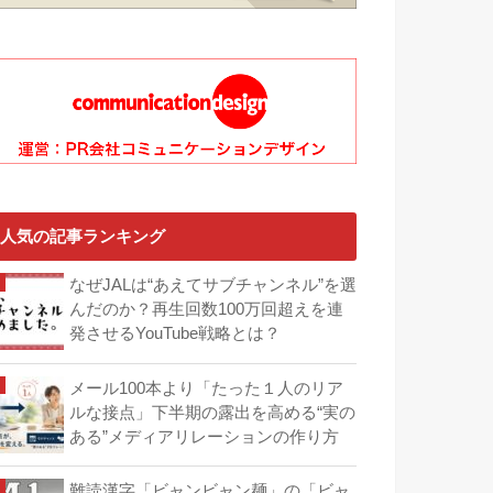
人気の記事ランキング
なぜJALは“あえてサブチャンネル”を選
んだのか？再生回数100万回超えを連
発させるYouTube戦略とは？
メール100本より「たった１人のリア
ルな接点」下半期の露出を高める“実の
ある”メディアリレーションの作り方
難読漢字「ビャンビャン麺」の「ビャ