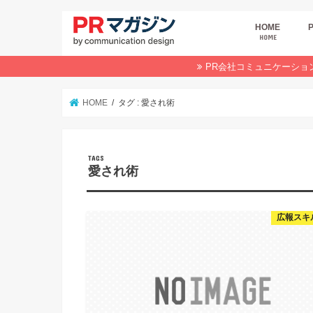
HOME
HOME
広
商
デ
P
イ
業
オ
PR会社コミュニケーショ
HOME
タグ : 愛され術
愛され術
広報スキ