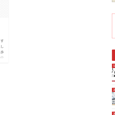
ます
社し
ち歩
の中