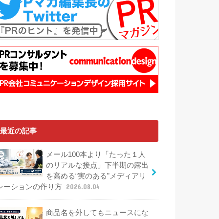
最近の記事
メール100本より「たった１人
のリアルな接点」下半期の露出
を高める“実のある”メディアリ
レーションの作り方
2026.08.04
商品名を外してもニュースにな