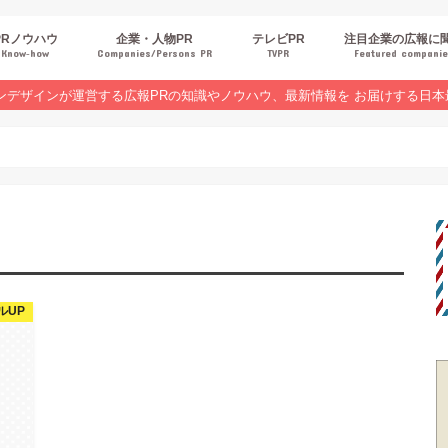
PRノウハウ
企業・人物PR
テレビPR
注目企業の広報に
Know‐how
Companies/Persons PR
TVPR
Featured compani
報スキルUP
品・サービスPR
ジタルPR
Rトレンド
ベントPR
界コラム
ンラインセミナーレポート
ンデザインが運営する広報PRの知識やノウハウ、最新情報を お届けする日本
ルUP