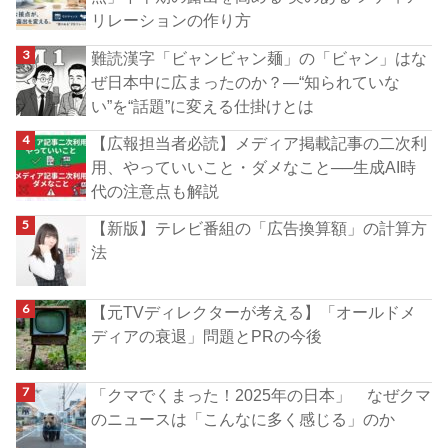
リレーションの作り方
難読漢字「ビャンビャン麺」の「ビャン」はな
ぜ日本中に広まったのか？―“知られていな
い”を“話題”に変える仕掛けとは
【広報担当者必読】メディア掲載記事の二次利
用、やっていいこと・ダメなこと──生成AI時
代の注意点も解説
【新版】テレビ番組の「広告換算額」の計算方
法
【元TVディレクターが考える】「オールドメ
ディアの衰退」問題とPRの今後
「クマでくまった！2025年の日本」 なぜクマ
のニュースは「こんなに多く感じる」のか