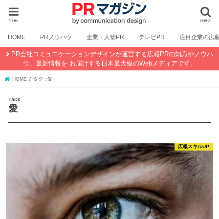
menu
search
HOME
PRノウハウ
企業・人物PR
テレビPR
注目企業の広
PR会社コミュニケーションデザインが運営する広報PRの知識やノウハ
ウ、最新情報を お届けする日本最大級のWebメディアです。
HOME
タグ : 愛
愛
広報スキルUP