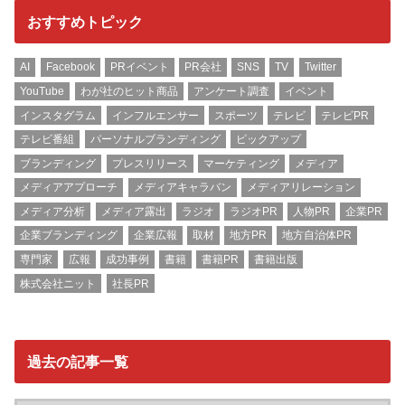
おすすめトピック
AI
Facebook
PRイベント
PR会社
SNS
TV
Twitter
YouTube
わが社のヒット商品
アンケート調査
イベント
インスタグラム
インフルエンサー
スポーツ
テレビ
テレビPR
テレビ番組
パーソナルブランディング
ピックアップ
ブランディング
プレスリリース
マーケティング
メディア
メディアアプローチ
メディアキャラバン
メディアリレーション
メディア分析
メディア露出
ラジオ
ラジオPR
人物PR
企業PR
企業ブランディング
企業広報
取材
地方PR
地方自治体PR
専門家
広報
成功事例
書籍
書籍PR
書籍出版
株式会社ニット
社長PR
過去の記事一覧