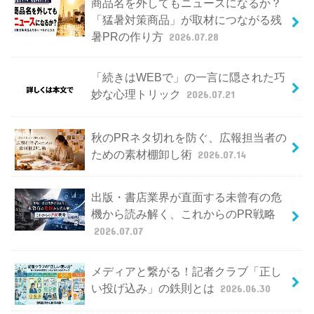
商品名を外してもニュースになるか？
「猛暑対策商品」が取材につながる残
暑PRの作り方
2026.07.28
「続きはWEBで」の一言に隠された巧
妙な心理トリック
2026.07.21
秋のPRネタ切れを防ぐ、広報担当者の
ための素材棚卸し術
2026.07.14
出版・書店業界が直面する未曾有の危
機から読み解く、これからのPR戦略
2026.07.07
メディアと繋がる！記者クラブ「正し
い投げ込み」の鉄則とは
2026.06.30