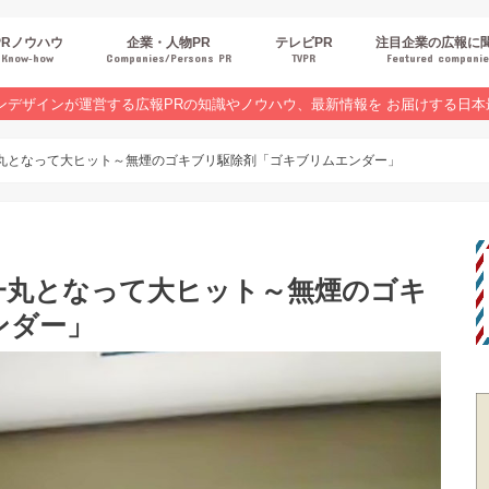
PRノウハウ
企業・人物PR
テレビPR
注目企業の広報に
Know‐how
Companies/Persons PR
TVPR
Featured compani
報スキルUP
品・サービスPR
ジタルPR
Rトレンド
ベントPR
界コラム
ンラインセミナーレポート
ンデザインが運営する広報PRの知識やノウハウ、最新情報を お届けする日本
一丸となって大ヒット～無煙のゴキブリ駆除剤「ゴキブリムエンダー」
一丸となって大ヒット～無煙のゴキ
ンダー」