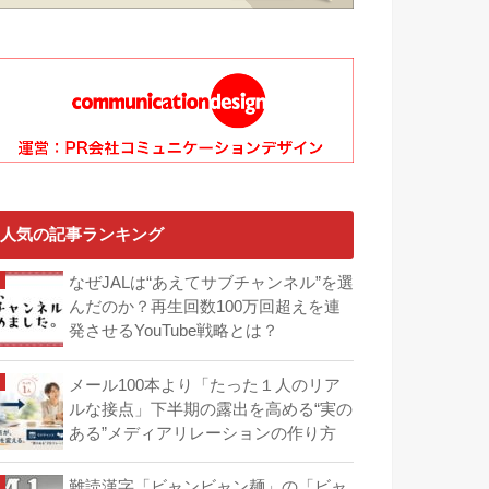
人気の記事ランキング
なぜJALは“あえてサブチャンネル”を選
んだのか？再生回数100万回超えを連
発させるYouTube戦略とは？
メール100本より「たった１人のリア
ルな接点」下半期の露出を高める“実の
ある”メディアリレーションの作り方
難読漢字「ビャンビャン麺」の「ビャ