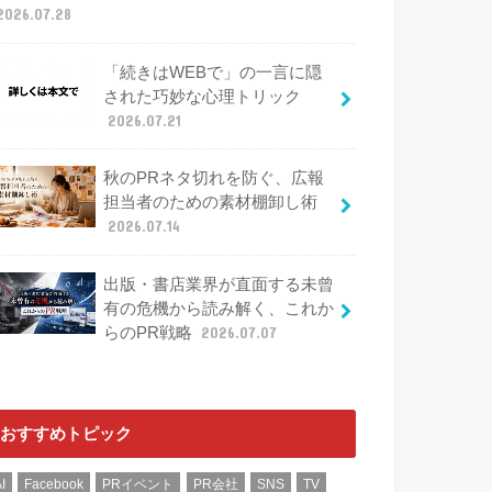
2026.07.28
「続きはWEBで」の一言に隠
された巧妙な心理トリック
2026.07.21
秋のPRネタ切れを防ぐ、広報
担当者のための素材棚卸し術
2026.07.14
出版・書店業界が直面する未曾
有の危機から読み解く、これか
らのPR戦略
2026.07.07
おすすめトピック
I
Facebook
PRイベント
PR会社
SNS
TV