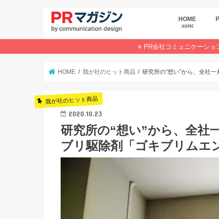
HOME
HOME
広
商
デ
P
イ
業
オ
PR会社コミュニケーショ
HOME
我が社のヒット商品
研究所の“想い”から、全社
我が社のヒット商品
2020.10.23
研究所の“想い”から、全社
ブリ駆除剤「ゴキブリムエ