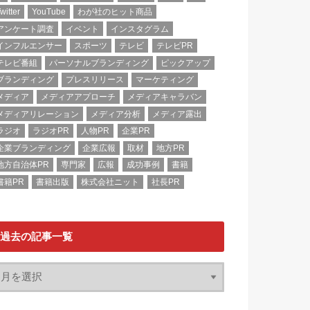
witter
YouTube
わが社のヒット商品
アンケート調査
イベント
インスタグラム
インフルエンサー
スポーツ
テレビ
テレビPR
テレビ番組
パーソナルブランディング
ピックアップ
ブランディング
プレスリリース
マーケティング
メディア
メディアアプローチ
メディアキャラバン
メディアリレーション
メディア分析
メディア露出
ラジオ
ラジオPR
人物PR
企業PR
企業ブランディング
企業広報
取材
地方PR
地方自治体PR
専門家
広報
成功事例
書籍
書籍PR
書籍出版
株式会社ニット
社長PR
過去の記事一覧