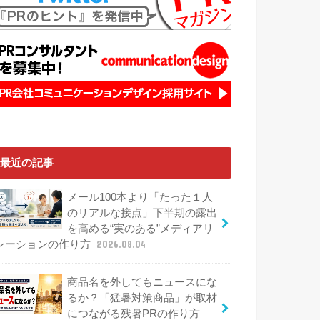
最近の記事
メール100本より「たった１人
のリアルな接点」下半期の露出
を高める“実のある”メディアリ
レーションの作り方
2026.08.04
商品名を外してもニュースにな
るか？「猛暑対策商品」が取材
につながる残暑PRの作り方