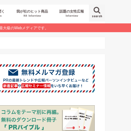
聞く
我が社のヒット商品
話題の女性広報
es
Hit Interview
Interview
search
最大級のWebメディアです。