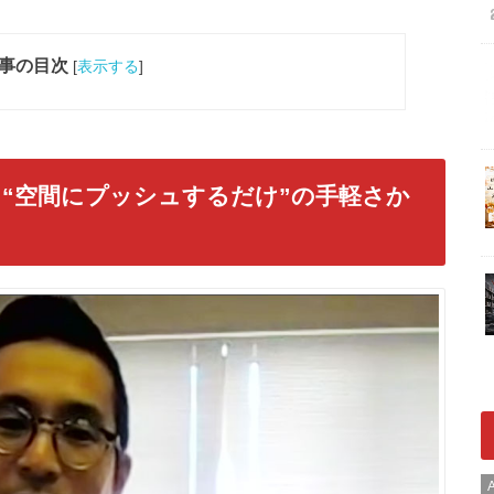
事の目次
[
表示する
]
”“空間にプッシュするだけ”の手軽さか
A