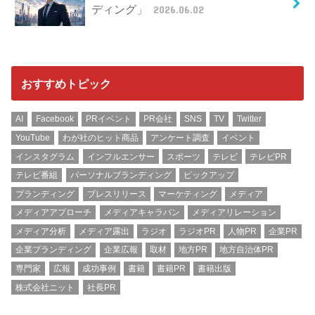
ディング」
2026.06.02
おすすめトピック
AI
Facebook
PRイベント
PR会社
SNS
TV
Twitter
YouTube
わが社のヒット商品
アンケート調査
イベント
インスタグラム
インフルエンサー
スポーツ
テレビ
テレビPR
テレビ番組
パーソナルブランディング
ピックアップ
ブランディング
プレスリリース
マーケティング
メディア
メディアアプローチ
メディアキャラバン
メディアリレーション
メディア分析
メディア露出
ラジオ
ラジオPR
人物PR
企業PR
企業ブランディング
企業広報
取材
地方PR
地方自治体PR
専門家
広報
成功事例
書籍
書籍PR
書籍出版
株式会社ニット
社長PR