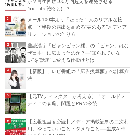
か？再生回数100万回超えを連発させる
YouTube戦略とは？
メール100本より「たった１人のリアルな接
点」下半期の露出を高める“実のある”メディア
リレーションの作り方
難読漢字「ビャンビャン麺」の「ビャン」はな
ぜ日本中に広まったのか？―“知られていな
い”を“話題”に変える仕掛けとは
【新版】テレビ番組の「広告換算額」の計算方
法
【元TVディレクターが考える】「オールドメ
ディアの衰退」問題とPRの今後
【広報担当者必読】メディア掲載記事の二次利
用、やっていいこと・ダメなこと──生成AI時