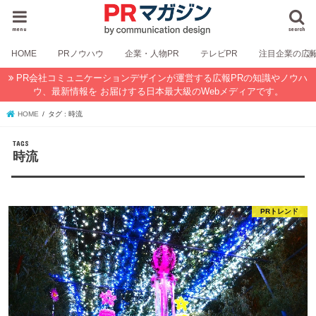
menu
search
HOME
PRノウハウ
企業・人物PR
テレビPR
注目企業の広
PR会社コミュニケーションデザインが運営する広報PRの知識やノウハ
ウ、最新情報を お届けする日本最大級のWebメディアです。
HOME
タグ : 時流
時流
PRトレンド