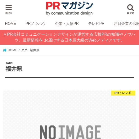
menu
search
HOME
PRノウハウ
企業・人物PR
テレビPR
注目企業の広
PR会社コミュニケーションデザインが運営する広報PRの知識やノウハ
ウ、最新情報を お届けする日本最大級のWebメディアです。
HOME
タグ : 福井県
福井県
PRトレンド