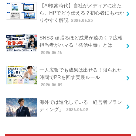
【AI検索時代】自社がメディアに出た
ら、HPでどう伝える？初心者にもわか
りやすく解説
2026.06.23
SNSを頑張るほど成果が遠のく？広報
担当者がハマる「発信中毒」とは
2026.06.16
一人広報でも成果は出せる！限られた
時間でPRを回す実践ルール
2026.06.09
海外では進化している「経営者ブラン
ディング」
2026.06.02