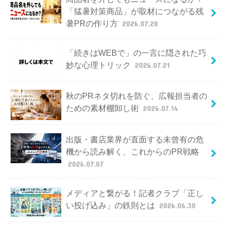
「猛暑対策商品」が取材につながる残
暑PRの作り方
2026.07.28
「続きはWEBで」の一言に隠された巧
妙な心理トリック
2026.07.21
秋のPRネタ切れを防ぐ、広報担当者の
ための素材棚卸し術
2026.07.14
出版・書店業界が直面する未曾有の危
機から読み解く、これからのPR戦略
2026.07.07
メディアと繋がる！記者クラブ「正し
い投げ込み」の鉄則とは
2026.06.30