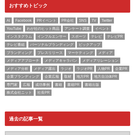
おすすめトピック
AI
Facebook
PRイベント
PR会社
SNS
TV
Twitter
YouTube
わが社のヒット商品
アンケート調査
イベント
インスタグラム
インフルエンサー
スポーツ
テレビ
テレビPR
テレビ番組
パーソナルブランディング
ピックアップ
ブランディング
プレスリリース
マーケティング
メディア
メディアアプローチ
メディアキャラバン
メディアリレーション
メディア分析
メディア露出
ラジオ
ラジオPR
人物PR
企業PR
企業ブランディング
企業広報
取材
地方PR
地方自治体PR
専門家
広報
成功事例
書籍
書籍PR
書籍出版
株式会社ニット
社長PR
過去の記事一覧