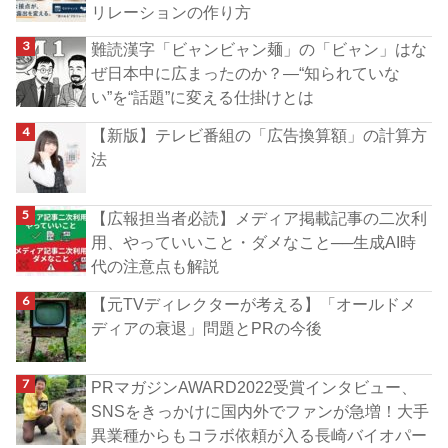
リレーションの作り方
難読漢字「ビャンビャン麺」の「ビャン」はな
ぜ日本中に広まったのか？―“知られていな
い”を“話題”に変える仕掛けとは
【新版】テレビ番組の「広告換算額」の計算方
法
【広報担当者必読】メディア掲載記事の二次利
用、やっていいこと・ダメなこと──生成AI時
代の注意点も解説
【元TVディレクターが考える】「オールドメ
ディアの衰退」問題とPRの今後
PRマガジンAWARD2022受賞インタビュー、
SNSをきっかけに国内外でファンが急増！大手
異業種からもコラボ依頼が入る長崎バイオパー