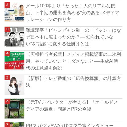
メール100本より「たった１人のリアルな接
点」下半期の露出を高める“実のある”メディア
リレーションの作り方
難読漢字「ビャンビャン麺」の「ビャン」はな
ぜ日本中に広まったのか？―“知られていな
い”を“話題”に変える仕掛けとは
【広報担当者必読】メディア掲載記事の二次利
用、やっていいこと・ダメなこと──生成AI時
代の注意点も解説
【新版】テレビ番組の「広告換算額」の計算方
法
【元TVディレクターが考える】「オールドメ
ディアの衰退」問題とPRの今後
PRマガジンAWARD2022受賞インタビュー、