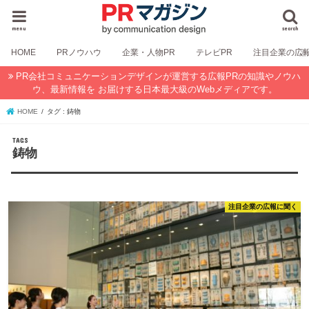
menu
search
HOME
PRノウハウ
企業・人物PR
テレビPR
注目企業の広
PR会社コミュニケーションデザインが運営する広報PRの知識やノウハ
ウ、最新情報を お届けする日本最大級のWebメディアです。
HOME
タグ : 鋳物
鋳物
注目企業の広報に聞く