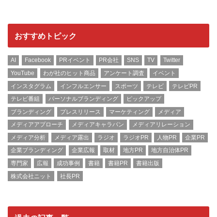
おすすめトピック
AI
Facebook
PRイベント
PR会社
SNS
TV
Twitter
YouTube
わが社のヒット商品
アンケート調査
イベント
インスタグラム
インフルエンサー
スポーツ
テレビ
テレビPR
テレビ番組
パーソナルブランディング
ピックアップ
ブランディング
プレスリリース
マーケティング
メディア
メディアアプローチ
メディアキャラバン
メディアリレーション
メディア分析
メディア露出
ラジオ
ラジオPR
人物PR
企業PR
企業ブランディング
企業広報
取材
地方PR
地方自治体PR
専門家
広報
成功事例
書籍
書籍PR
書籍出版
株式会社ニット
社長PR