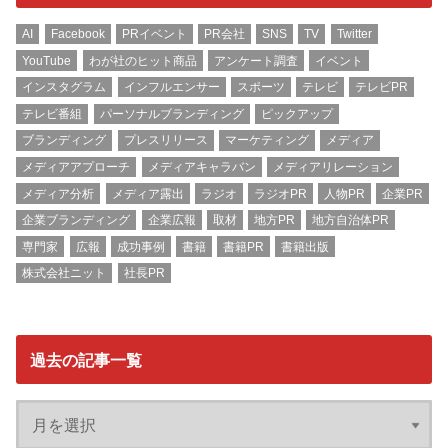
AI
Facebook
PRイベント
PR会社
SNS
TV
Twitter
YouTube
わが社のヒット商品
アンケート調査
イベント
インスタグラム
インフルエンサー
スポーツ
テレビ
テレビPR
テレビ番組
パーソナルブランディング
ピックアップ
ブランディング
プレスリリース
マーケティング
メディア
メディアアプローチ
メディアキャラバン
メディアリレーション
メディア分析
メディア露出
ラジオ
ラジオPR
人物PR
企業PR
企業ブランディング
企業広報
取材
地方PR
地方自治体PR
専門家
広報
成功事例
書籍
書籍PR
書籍出版
株式会社ニット
社長PR
過去の記事一覧