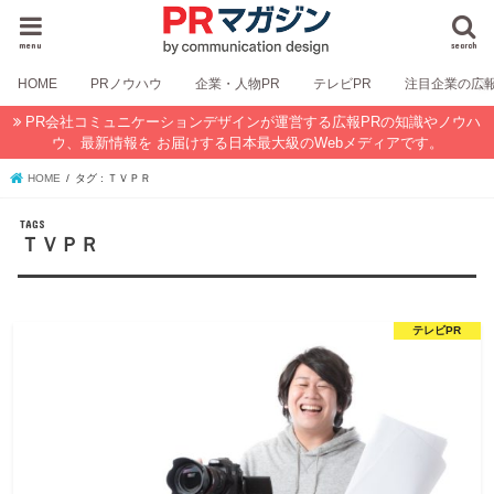
menu
search
HOME
PRノウハウ
企業・人物PR
テレビPR
注目企業の広
PR会社コミュニケーションデザインが運営する広報PRの知識やノウハ
ウ、最新情報を お届けする日本最大級のWebメディアです。
HOME
タグ : ＴＶＰＲ
ＴＶＰＲ
テレビPR