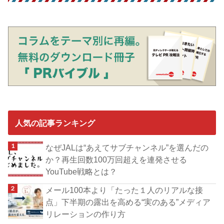
人気の記事ランキング
なぜJALは“あえてサブチャンネル”を選んだの
か？再生回数100万回超えを連発させる
YouTube戦略とは？
メール100本より「たった１人のリアルな接
点」下半期の露出を高める“実のある”メディア
リレーションの作り方