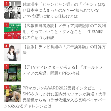
難読漢字「ビャンビャン麺」の「ビャン」はな
ぜ日本中に広まったのか？―“知られていな
い”を“話題”に変える仕掛けとは
【広報担当者必読】メディア掲載記事の二次利
用、やっていいこと・ダメなこと──生成AI時
代の注意点も解説
【新版】テレビ番組の「広告換算額」の計算方
法
【元TVディレクターが考える】「オールドメ
ディアの衰退」問題とPRの今後
PRマガジンAWARD2022受賞インタビュー、
SNSをきっかけに国内外でファンが急増！大手
異業種からもコラボ依頼が入る長崎バイオパー
クの次なるチャレンジとは