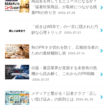
商品名を外してもニュースになるか？
「猛暑対策商品」が取材につながる残
暑PRの作り方
2026.07.28
「続きはWEBで」の一言に隠された巧
妙な心理トリック
2026.07.21
秋のPRネタ切れを防ぐ、広報担当者の
ための素材棚卸し術
2026.07.14
出版・書店業界が直面する未曾有の危
機から読み解く、これからのPR戦略
2026.07.07
メディアと繋がる！記者クラブ「正し
い投げ込み」の鉄則とは
2026.06.30