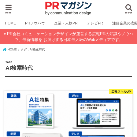
menu
search
HOME
PRノウハウ
企業・人物PR
テレビPR
注目企業の広
PR会社コミュニケーションデザインが運営する広報PRの知識やノウハ
ウ、最新情報を お届けする日本最大級のWebメディアです。
HOME
タグ : AI検索時代
AI検索時代
広報スキルUP