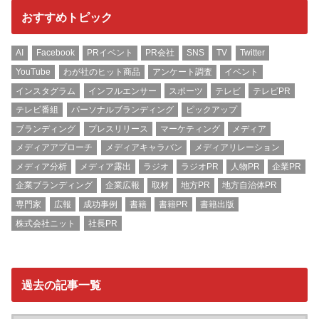
おすすめトピック
AI
Facebook
PRイベント
PR会社
SNS
TV
Twitter
YouTube
わが社のヒット商品
アンケート調査
イベント
インスタグラム
インフルエンサー
スポーツ
テレビ
テレビPR
テレビ番組
パーソナルブランディング
ピックアップ
ブランディング
プレスリリース
マーケティング
メディア
メディアアプローチ
メディアキャラバン
メディアリレーション
メディア分析
メディア露出
ラジオ
ラジオPR
人物PR
企業PR
企業ブランディング
企業広報
取材
地方PR
地方自治体PR
専門家
広報
成功事例
書籍
書籍PR
書籍出版
株式会社ニット
社長PR
過去の記事一覧