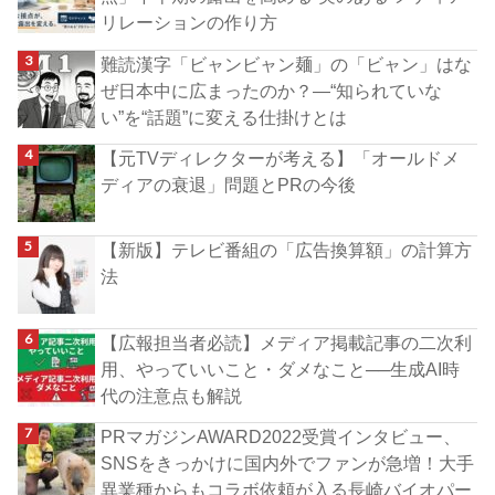
リレーションの作り方
難読漢字「ビャンビャン麺」の「ビャン」はな
ぜ日本中に広まったのか？―“知られていな
い”を“話題”に変える仕掛けとは
【元TVディレクターが考える】「オールドメ
ディアの衰退」問題とPRの今後
【新版】テレビ番組の「広告換算額」の計算方
法
【広報担当者必読】メディア掲載記事の二次利
用、やっていいこと・ダメなこと──生成AI時
代の注意点も解説
PRマガジンAWARD2022受賞インタビュー、
SNSをきっかけに国内外でファンが急増！大手
異業種からもコラボ依頼が入る長崎バイオパー