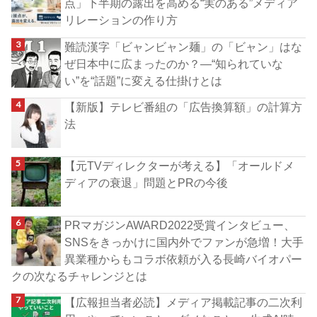
点」下半期の露出を高める“実のある”メディア
リレーションの作り方
難読漢字「ビャンビャン麺」の「ビャン」はな
ぜ日本中に広まったのか？―“知られていな
い”を“話題”に変える仕掛けとは
【新版】テレビ番組の「広告換算額」の計算方
法
【元TVディレクターが考える】「オールドメ
ディアの衰退」問題とPRの今後
PRマガジンAWARD2022受賞インタビュー、
SNSをきっかけに国内外でファンが急増！大手
異業種からもコラボ依頼が入る長崎バイオパー
クの次なるチャレンジとは
【広報担当者必読】メディア掲載記事の二次利