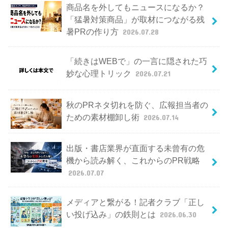
商品名を外してもニュースになるか？
「猛暑対策商品」が取材につながる残
暑PRの作り方
2026.07.28
「続きはWEBで」の一言に隠された巧
妙な心理トリック
2026.07.21
秋のPRネタ切れを防ぐ、広報担当者の
ための素材棚卸し術
2026.07.14
出版・書店業界が直面する未曾有の危
機から読み解く、これからのPR戦略
2026.07.07
メディアと繋がる！記者クラブ「正し
い投げ込み」の鉄則とは
2026.06.30