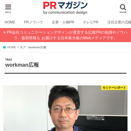
menu
search
HOME
PRノウハウ
企業・人物PR
テレビPR
注目企業の広
PR会社コミュニケーションデザインが運営する広報PRの知識やノウハ
ウ、最新情報を お届けする日本最大級のWebメディアです。
HOME
タグ : workman広報
workman広報
セミナーレポート