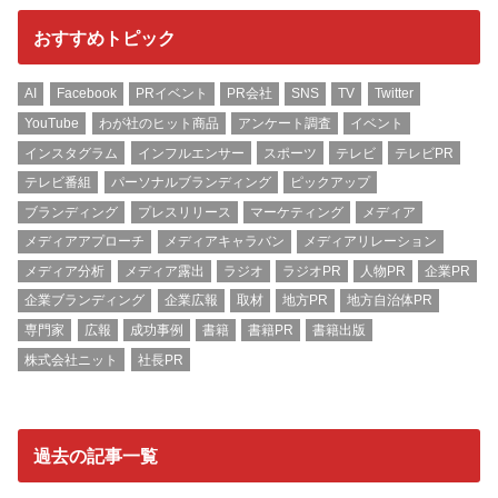
おすすめトピック
AI
Facebook
PRイベント
PR会社
SNS
TV
Twitter
YouTube
わが社のヒット商品
アンケート調査
イベント
インスタグラム
インフルエンサー
スポーツ
テレビ
テレビPR
テレビ番組
パーソナルブランディング
ピックアップ
ブランディング
プレスリリース
マーケティング
メディア
メディアアプローチ
メディアキャラバン
メディアリレーション
メディア分析
メディア露出
ラジオ
ラジオPR
人物PR
企業PR
企業ブランディング
企業広報
取材
地方PR
地方自治体PR
専門家
広報
成功事例
書籍
書籍PR
書籍出版
株式会社ニット
社長PR
過去の記事一覧