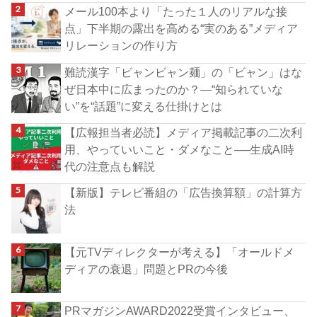
メール100本より「たった１人のリアルな接
点」下半期の露出を高める“実のある”メディア
リレーションの作り方
難読漢字「ビャンビャン麺」の「ビャン」はな
ぜ日本中に広まったのか？―“知られていな
い”を“話題”に変える仕掛けとは
【広報担当者必読】メディア掲載記事の二次利
用、やっていいこと・ダメなこと──生成AI時
代の注意点も解説
【新版】テレビ番組の「広告換算額」の計算方
法
【元TVディレクターが考える】「オールドメ
ディアの衰退」問題とPRの今後
PRマガジンAWARD2022受賞インタビュー、