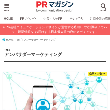
menu
search
HOME
PRノウハウ
企業・人物PR
テレビPR
注目企業の広
PR会社コミュニケーションデザインが運営する広報PRの知識やノウハ
ウ、最新情報を お届けする日本最大級のWebメディアです。
HOME
タグ : アンバサダーマーケティング
アンバサダーマーケティング
企業・人物PR