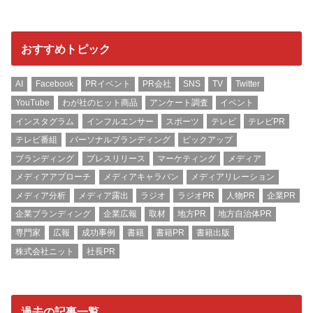
おすすめトピック
AI
Facebook
PRイベント
PR会社
SNS
TV
Twitter
YouTube
わが社のヒット商品
アンケート調査
イベント
インスタグラム
インフルエンサー
スポーツ
テレビ
テレビPR
テレビ番組
パーソナルブランディング
ピックアップ
ブランディング
プレスリリース
マーケティング
メディア
メディアアプローチ
メディアキャラバン
メディアリレーション
メディア分析
メディア露出
ラジオ
ラジオPR
人物PR
企業PR
企業ブランディング
企業広報
取材
地方PR
地方自治体PR
専門家
広報
成功事例
書籍
書籍PR
書籍出版
株式会社ニット
社長PR
過去の記事一覧