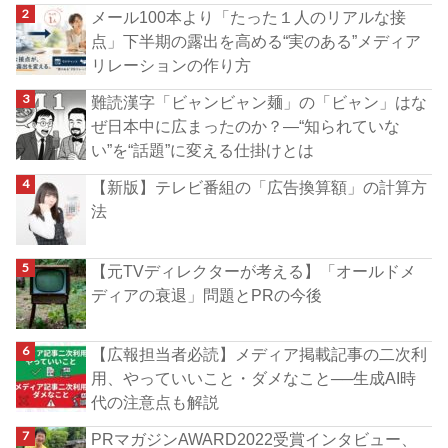
メール100本より「たった１人のリアルな接
点」下半期の露出を高める“実のある”メディア
リレーションの作り方
難読漢字「ビャンビャン麺」の「ビャン」はな
ぜ日本中に広まったのか？―“知られていな
い”を“話題”に変える仕掛けとは
【新版】テレビ番組の「広告換算額」の計算方
法
【元TVディレクターが考える】「オールドメ
ディアの衰退」問題とPRの今後
【広報担当者必読】メディア掲載記事の二次利
用、やっていいこと・ダメなこと──生成AI時
代の注意点も解説
PRマガジンAWARD2022受賞インタビュー、