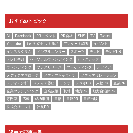
おすすめトピック
AI
Facebook
PRイベント
PR会社
SNS
TV
Twitter
YouTube
わが社のヒット商品
アンケート調査
イベント
インスタグラム
インフルエンサー
スポーツ
テレビ
テレビPR
テレビ番組
パーソナルブランディング
ピックアップ
ブランディング
プレスリリース
マーケティング
メディア
メディアアプローチ
メディアキャラバン
メディアリレーション
メディア分析
メディア露出
ラジオ
ラジオPR
人物PR
企業PR
企業ブランディング
企業広報
取材
地方PR
地方自治体PR
専門家
広報
成功事例
書籍
書籍PR
書籍出版
株式会社ニット
社長PR
過去の記事一覧