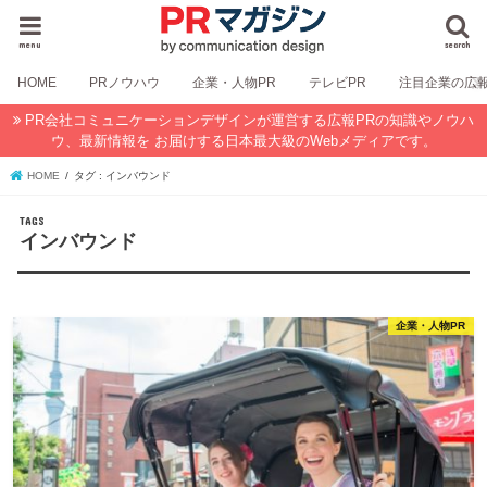
menu
search
HOME
PRノウハウ
企業・人物PR
テレビPR
注目企業の広
PR会社コミュニケーションデザインが運営する広報PRの知識やノウハ
ウ、最新情報を お届けする日本最大級のWebメディアです。
HOME
タグ : インバウンド
インバウンド
企業・人物PR