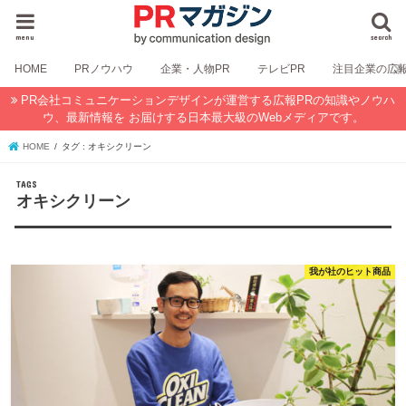
menu
search
HOME
PRノウハウ
企業・人物PR
テレビPR
注目企業の広
PR会社コミュニケーションデザインが運営する広報PRの知識やノウハ
ウ、最新情報を お届けする日本最大級のWebメディアです。
HOME
タグ : オキシクリーン
オキシクリーン
我が社のヒット商品