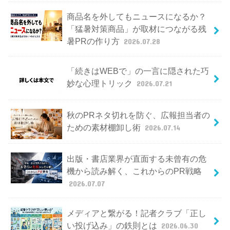
商品名を外してもニュースになるか？
「猛暑対策商品」が取材につながる残
暑PRの作り方
2026.07.28
「続きはWEBで」の一言に隠された巧
妙な心理トリック
2026.07.21
秋のPRネタ切れを防ぐ、広報担当者の
ための素材棚卸し術
2026.07.14
出版・書店業界が直面する未曾有の危
機から読み解く、これからのPR戦略
2026.07.07
メディアと繋がる！記者クラブ「正し
い投げ込み」の鉄則とは
2026.06.30