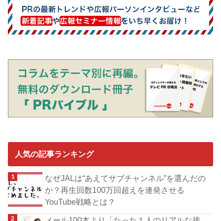
人気の記事ランキング
なぜJALは“あえてサブチャンネル”を選んだの
か？再生回数100万回超えを連発させる
YouTube戦略とは？
メール100本より「たった１人のリアルな接