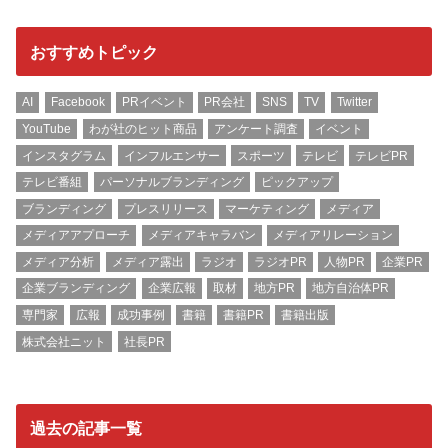
おすすめトピック
AI
Facebook
PRイベント
PR会社
SNS
TV
Twitter
YouTube
わが社のヒット商品
アンケート調査
イベント
インスタグラム
インフルエンサー
スポーツ
テレビ
テレビPR
テレビ番組
パーソナルブランディング
ピックアップ
ブランディング
プレスリリース
マーケティング
メディア
メディアアプローチ
メディアキャラバン
メディアリレーション
メディア分析
メディア露出
ラジオ
ラジオPR
人物PR
企業PR
企業ブランディング
企業広報
取材
地方PR
地方自治体PR
専門家
広報
成功事例
書籍
書籍PR
書籍出版
株式会社ニット
社長PR
過去の記事一覧