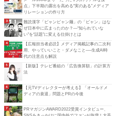
点」下半期の露出を高める“実のある”メディア
リレーションの作り方
難読漢字「ビャンビャン麺」の「ビャン」はな
ぜ日本中に広まったのか？―“知られていな
い”を“話題”に変える仕掛けとは
【広報担当者必読】メディア掲載記事の二次利
用、やっていいこと・ダメなこと──生成AI時
代の注意点も解説
【新版】テレビ番組の「広告換算額」の計算方
法
【元TVディレクターが考える】「オールドメ
ディアの衰退」問題とPRの今後
PRマガジンAWARD2022受賞インタビュー、
SNSをきっかけに国内外でファンが急増！大手