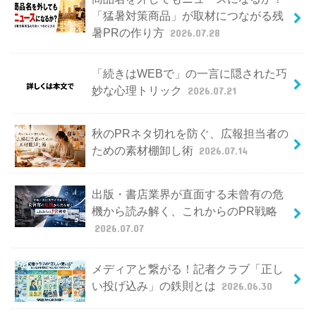
「猛暑対策商品」が取材につながる残
暑PRの作り方
2026.07.28
「続きはWEBで」の一言に隠された巧
妙な心理トリック
2026.07.21
秋のPRネタ切れを防ぐ、広報担当者の
ための素材棚卸し術
2026.07.14
出版・書店業界が直面する未曾有の危
機から読み解く、これからのPR戦略
2026.07.07
メディアと繋がる！記者クラブ「正し
い投げ込み」の鉄則とは
2026.06.30