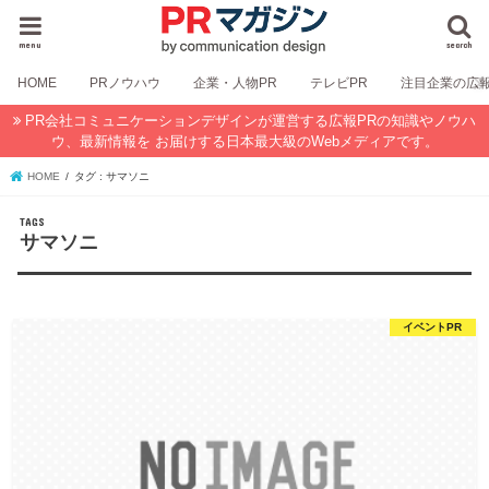
menu
search
HOME
PRノウハウ
企業・人物PR
テレビPR
注目企業の広
PR会社コミュニケーションデザインが運営する広報PRの知識やノウハ
ウ、最新情報を お届けする日本最大級のWebメディアです。
HOME
タグ : サマソニ
サマソニ
イベントPR