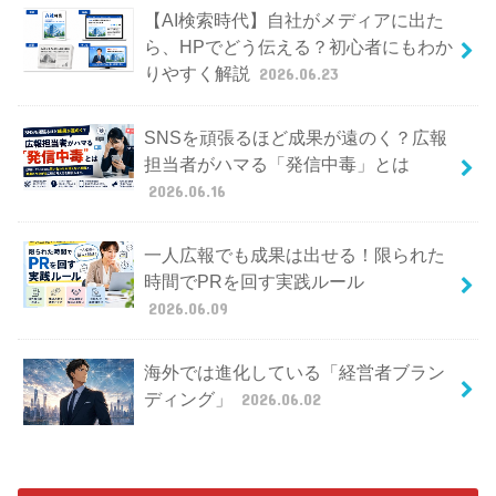
【AI検索時代】自社がメディアに出た
ら、HPでどう伝える？初心者にもわか
りやすく解説
2026.06.23
SNSを頑張るほど成果が遠のく？広報
担当者がハマる「発信中毒」とは
2026.06.16
一人広報でも成果は出せる！限られた
時間でPRを回す実践ルール
2026.06.09
海外では進化している「経営者ブラン
ディング」
2026.06.02