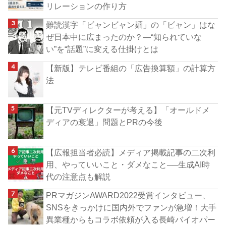
リレーションの作り方
難読漢字「ビャンビャン麺」の「ビャン」はな
ぜ日本中に広まったのか？―“知られていな
い”を“話題”に変える仕掛けとは
【新版】テレビ番組の「広告換算額」の計算方
法
【元TVディレクターが考える】「オールドメ
ディアの衰退」問題とPRの今後
【広報担当者必読】メディア掲載記事の二次利
用、やっていいこと・ダメなこと──生成AI時
代の注意点も解説
PRマガジンAWARD2022受賞インタビュー、
SNSをきっかけに国内外でファンが急増！大手
異業種からもコラボ依頼が入る長崎バイオパー