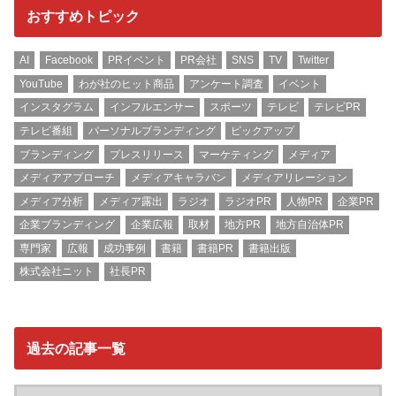
おすすめトピック
AI
Facebook
PRイベント
PR会社
SNS
TV
Twitter
YouTube
わが社のヒット商品
アンケート調査
イベント
インスタグラム
インフルエンサー
スポーツ
テレビ
テレビPR
テレビ番組
パーソナルブランディング
ピックアップ
ブランディング
プレスリリース
マーケティング
メディア
メディアアプローチ
メディアキャラバン
メディアリレーション
メディア分析
メディア露出
ラジオ
ラジオPR
人物PR
企業PR
企業ブランディング
企業広報
取材
地方PR
地方自治体PR
専門家
広報
成功事例
書籍
書籍PR
書籍出版
株式会社ニット
社長PR
過去の記事一覧