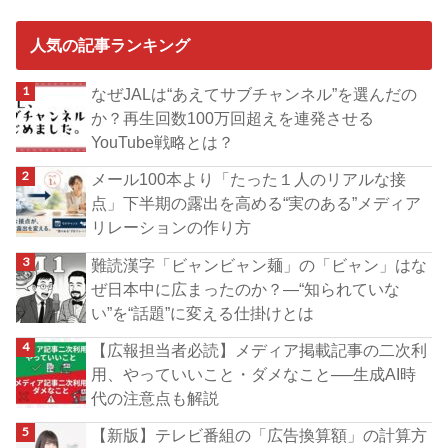
人気の記事ランキング
なぜJALは“あえてサブチャンネル”を選んだの
か？再生回数100万回超えを連発させる
YouTube戦略とは？
メール100本より「たった１人のリアルな接
点」下半期の露出を高める“実のある”メディア
リレーションの作り方
難読漢字「ビャンビャン麺」の「ビャン」はな
ぜ日本中に広まったのか？―“知られていな
い”を“話題”に変える仕掛けとは
【広報担当者必読】メディア掲載記事の二次利
用、やっていいこと・ダメなこと──生成AI時
代の注意点も解説
【新版】テレビ番組の「広告換算額」の計算方