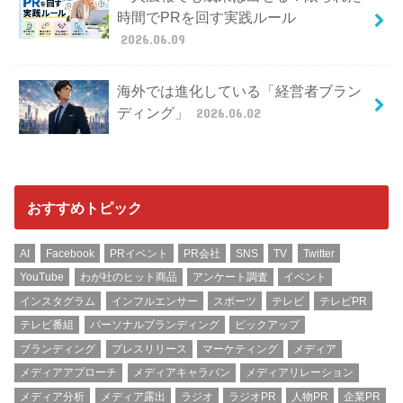
時間でPRを回す実践ルール
2026.06.09
海外では進化している「経営者ブラン
ディング」
2026.06.02
おすすめトピック
AI
Facebook
PRイベント
PR会社
SNS
TV
Twitter
YouTube
わが社のヒット商品
アンケート調査
イベント
インスタグラム
インフルエンサー
スポーツ
テレビ
テレビPR
テレビ番組
パーソナルブランディング
ピックアップ
ブランディング
プレスリリース
マーケティング
メディア
メディアアプローチ
メディアキャラバン
メディアリレーション
メディア分析
メディア露出
ラジオ
ラジオPR
人物PR
企業PR