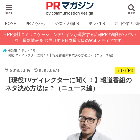
menu
search
HOME
PRノウハウ
企業・人物PR
テレビPR
注目企業の広
PR会社コミュニケーションデザインが運営する広報PRの知識やノウハ
ウ、最新情報を お届けする日本最大級のWebメディアです。
HOME
テレビPR
【現役TVディレクターに聞く！】報道番組のネタ決め方法は？（ニュース編）
2018.03.14
2020.06.11
テレビPR
【現役TVディレクターに聞く！】報道番組の
ネタ決め方法は？（ニュース編）