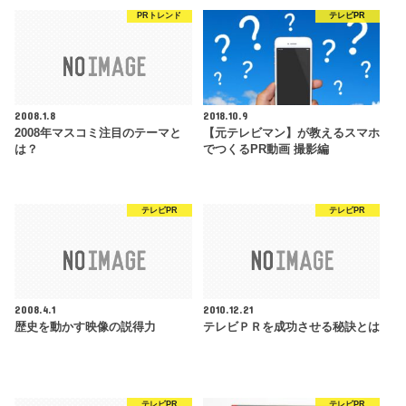
PRトレンド
テレビPR
2008.1.8
2018.10.9
2008年マスコミ注目のテーマと
【元テレビマン】が教えるスマホ
は？
でつくるPR動画 撮影編
テレビPR
テレビPR
2008.4.1
2010.12.21
歴史を動かす映像の説得力
テレビＰＲを成功させる秘訣とは
テレビPR
テレビPR