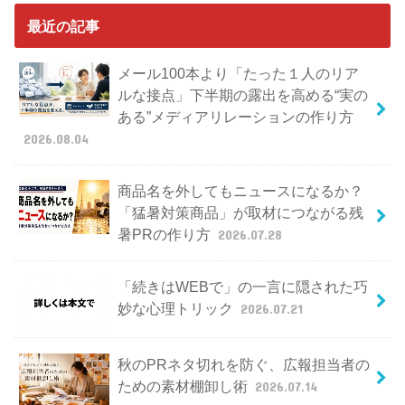
最近の記事
メール100本より「たった１人のリア
ルな接点」下半期の露出を高める“実の
ある”メディアリレーションの作り方
2026.08.04
商品名を外してもニュースになるか？
「猛暑対策商品」が取材につながる残
暑PRの作り方
2026.07.28
「続きはWEBで」の一言に隠された巧
妙な心理トリック
2026.07.21
秋のPRネタ切れを防ぐ、広報担当者の
ための素材棚卸し術
2026.07.14