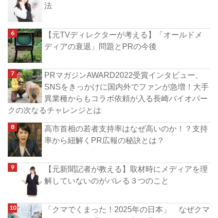
法
【元TVディレクターが考える】「オールドメ
ディアの衰退」問題とPRの今後
PRマガジンAWARD2022受賞インタビュー、
SNSをきっかけに国内外でファンが急増！大手
異業種からもコラボ依頼が入る長崎バイオパー
クの次なるチャレンジとは
高市首相の若者支持率はなぜ高いのか！？支持
率から紐解くPR広報の秘訣とは？
【元新聞記者が教える】取材時にメディアを理
解していないのがバレる３つのこと
「クマでくまった！2025年の日本」 なぜクマ