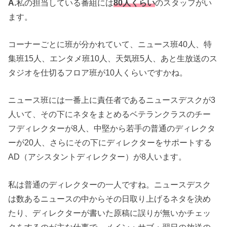
A.
私の担当している番組には
80人くらい
のスタッフがい
ます。
コーナーごとに班が分かれていて、ニュース班40人、特
集班15人、エンタメ班10人、天気班5人、あと生放送のス
タジオを仕切るフロア班が10人くらいですかね。
ニュース班には一番上に責任者であるニュースデスクが3
人いて、その下にネタをまとめるベテランクラスのチー
フディレクターが8人、中堅から若手の普通のディレクタ
ーが20人、さらにその下にディレクターをサポートする
AD（アシスタントディレクター）が8人います。
私は普通のディレクターの一人ですね。ニュースデスク
は数あるニュースの中からその日取り上げるネタを決め
たり、ディレクターが書いた原稿に誤りが無いかチェッ
クをするのが主な仕事で、メイン・サブ・翌日の放送の