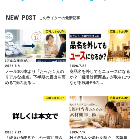
NEW POST
このライターの最新記事
広報スキルUP
広報スキルUP
2026.8.4
2026.7.28
メール100本より「たった１人の
商品名を外してもニュースになる
リアルな接点」下半期の露出を高
か？「猛暑対策商品」が取材につ
める“実のある…
ながる残暑PRの…
広報スキルUP
広報スキルUP
2026.7.21
2026.7.14
「続きはWEBで」の一言に隠さ
秋のPRネタ切れを防ぐ、広報担