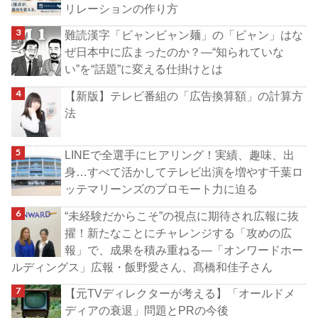
リレーションの作り方
難読漢字「ビャンビャン麺」の「ビャン」はな
ぜ日本中に広まったのか？―“知られていな
い”を“話題”に変える仕掛けとは
【新版】テレビ番組の「広告換算額」の計算方
法
LINEで全選手にヒアリング！実績、趣味、出
身…すべて活かしてテレビ出演を増やす千葉ロ
ッテマリーンズのプロモート力に迫る
“未経験だからこそ”の視点に期待され広報に抜
擢！新たなことにチャレンジする「攻めの広
報」で、成果を積み重ねる―「オンワードホー
ルディングス」広報・飯野愛さん、髙橋和佳子さん
【元TVディレクターが考える】「オールドメ
ディアの衰退」問題とPRの今後