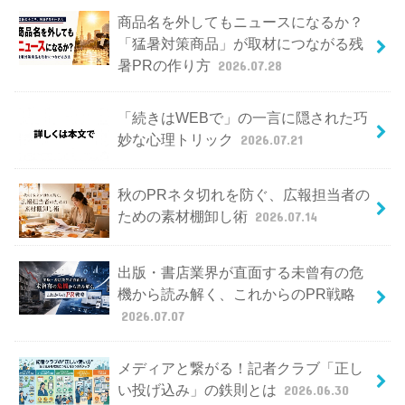
商品名を外してもニュースになるか？
「猛暑対策商品」が取材につながる残
暑PRの作り方
2026.07.28
「続きはWEBで」の一言に隠された巧
妙な心理トリック
2026.07.21
秋のPRネタ切れを防ぐ、広報担当者の
ための素材棚卸し術
2026.07.14
出版・書店業界が直面する未曾有の危
機から読み解く、これからのPR戦略
2026.07.07
メディアと繋がる！記者クラブ「正し
い投げ込み」の鉄則とは
2026.06.30