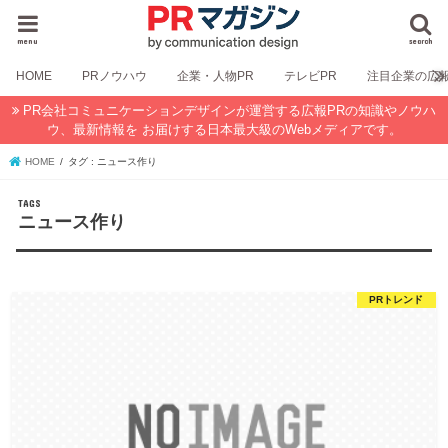
menu
search
HOME
PRノウハウ
企業・人物PR
テレビPR
注目企業の広
PR会社コミュニケーションデザインが運営する広報PRの知識やノウハ
ウ、最新情報を お届けする日本最大級のWebメディアです。
HOME
タグ : ニュース作り
ニュース作り
PRトレンド