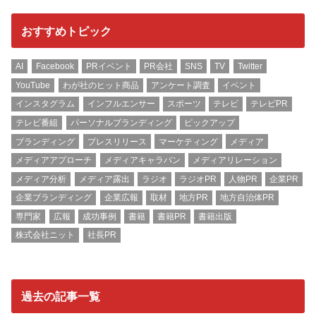
おすすめトピック
AI
Facebook
PRイベント
PR会社
SNS
TV
Twitter
YouTube
わが社のヒット商品
アンケート調査
イベント
インスタグラム
インフルエンサー
スポーツ
テレビ
テレビPR
テレビ番組
パーソナルブランディング
ピックアップ
ブランディング
プレスリリース
マーケティング
メディア
メディアアプローチ
メディアキャラバン
メディアリレーション
メディア分析
メディア露出
ラジオ
ラジオPR
人物PR
企業PR
企業ブランディング
企業広報
取材
地方PR
地方自治体PR
専門家
広報
成功事例
書籍
書籍PR
書籍出版
株式会社ニット
社長PR
過去の記事一覧