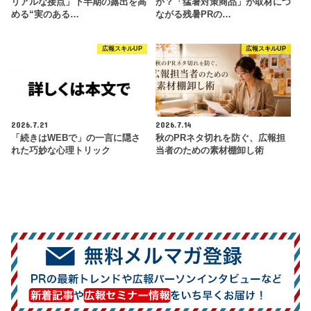
リアルな接点」下半期の露出を高
か？「猛暑対策商品」が取材につ
める“実のある…
ながる残暑PRの…
広報スキルUP
広報スキルUP
2026.7.21
2026.7.14
「続きはWEBで」の一言に隠さ
秋のPRネタ切れを防ぐ、広報担
れた巧妙な心理トリック
当者のための素材棚卸し術