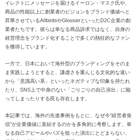
イレクトにメッセージを届けるイーロン・マスク氏や、
商品の性能以上に創業者のビジョンをブランド価値へと
昇華させているAllbirdsやGlossierといったD2C企業の創
業者たちです。彼らは単なる商品訴求ではなく、自身の
経営理念をブランド化することで多くの熱狂的なファン
を獲得しています。
一方で、日本において海外型のブランディングをそのま
ま実践しようとすると、謙虚さを重んじる文化的な違い
から「意識高い系」といったネガティブな印象を持たれ
たり、SNS上で中身のない「ごりごりの自己演出」に陥
ってしまったりする罠も存在します。
本記事では、海外の先進事例をもとに、なぜ今“経営者発
信”が企業価値に直結するのかを多角的に考察します。単
なる自己アピールやバズを狙った演出にとどまらない、