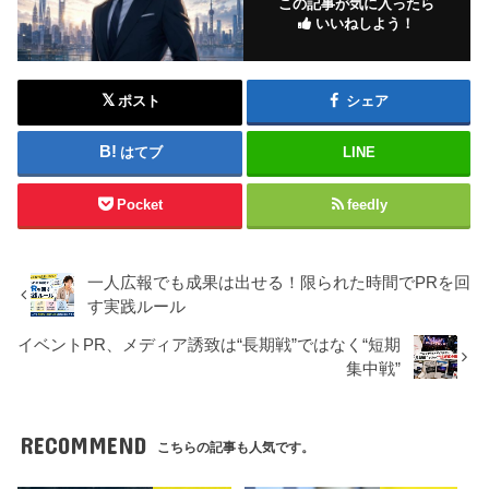
この記事が気に入ったら
いいねしよう！
ポスト
シェア
はてブ
LINE
Pocket
feedly
一人広報でも成果は出せる！限られた時間でPRを回
す実践ルール
イベントPR、メディア誘致は“長期戦”ではなく“短期
集中戦”
RECOMMEND
こちらの記事も人気です。