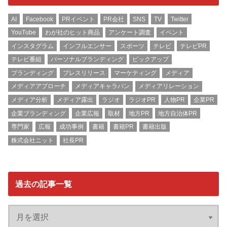
AI
Facebook
PRイベント
PR会社
SNS
TV
Twitter
YouTube
わが社のヒット商品
アンケート調査
イベント
インスタグラム
インフルエンサー
スポーツ
テレビ
テレビPR
テレビ番組
パーソナルブランディング
ピックアップ
ブランディング
プレスリリース
マーケティング
メディア
メディアアプローチ
メディアキャラバン
メディアリレーション
メディア分析
メディア露出
ラジオ
ラジオPR
人物PR
企業PR
企業ブランディング
企業広報
取材
地方PR
地方自治体PR
専門家
広報
成功事例
書籍
書籍PR
書籍出版
株式会社ニット
社長PR
過去の記事一覧