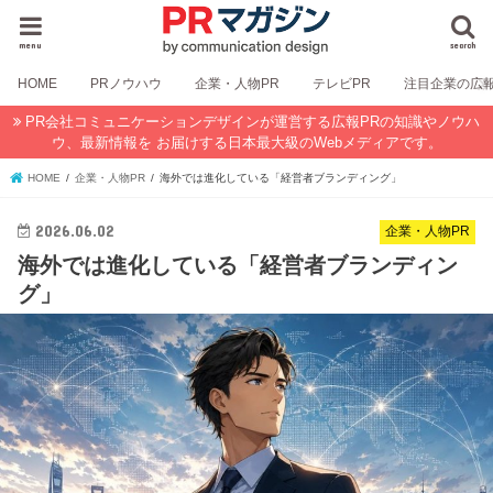
menu
search
HOME
PRノウハウ
企業・人物PR
テレビPR
注目企業の広
PR会社コミュニケーションデザインが運営する広報PRの知識やノウハ
ウ、最新情報を お届けする日本最大級のWebメディアです。
HOME
企業・人物PR
海外では進化している「経営者ブランディング」
2026.06.02
企業・人物PR
海外では進化している「経営者ブランディン
グ」