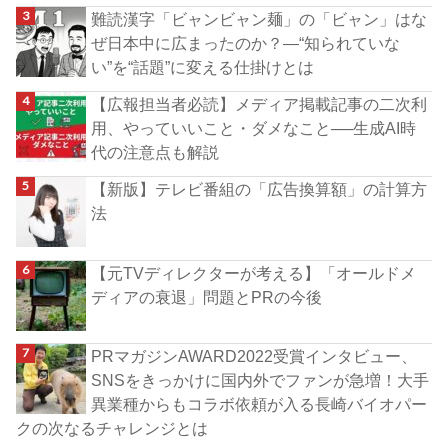
難読漢字「ビャンビャン麺」の「ビャン」はな
ぜ日本中に広まったのか？―“知られていな
い”を“話題”に変える仕掛けとは
【広報担当者必読】メディア掲載記事の二次利
用、やっていいこと・ダメなこと──生成AI時
代の注意点も解説
【新版】テレビ番組の「広告換算額」の計算方
法
【元TVディレクターが考える】「オールドメ
ディアの衰退」問題とPRの今後
PRマガジンAWARD2022受賞インタビュー、
SNSをきっかけに国内外でファンが急増！大手
異業種からもコラボ依頼が入る長崎バイオパー
クの次なるチャレンジとは