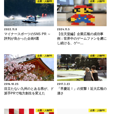
企業・人物PR
企業・人物PR
2022.11.8
2024.11.5
マイナースポーツのSNS PR ～
【任天堂編】企業広報の成功事
評判が良かった企画4選
例：世界中のゲームファンを虜に
し続ける、ゲー…
企業・人物PR
企業・人物PR
2016.10.25
2017.3.23
目立たない九州のとある県が、ド
「早慶近！」の笑撃！近大広報の
派手PRで地方創生を変えた
凄さ
企業・人物PR
企業・人物PR