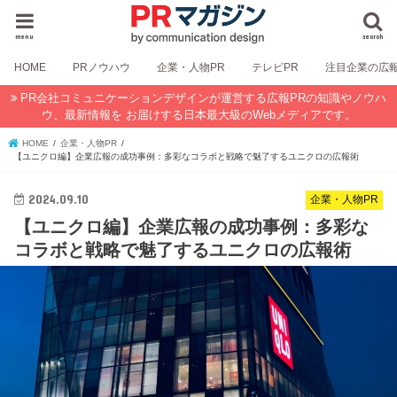
menu
search
HOME
PRノウハウ
企業・人物PR
テレビPR
注目企業の広
PR会社コミュニケーションデザインが運営する広報PRの知識やノウハ
ウ、最新情報を お届けする日本最大級のWebメディアです。
HOME
企業・人物PR
【ユニクロ編】企業広報の成功事例：多彩なコラボと戦略で魅了するユニクロの広報術
2024.09.10
企業・人物PR
【ユニクロ編】企業広報の成功事例：多彩な
コラボと戦略で魅了するユニクロの広報術