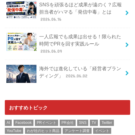
SNSを頑張るほど成果が遠のく？広報
担当者がハマる「発信中毒」とは
2026.06.16
一人広報でも成果は出せる！限られた
時間でPRを回す実践ルール
2026.06.09
海外では進化している「経営者ブラン
ディング」
2026.06.02
おすすめトピック
AI
Facebook
PRイベント
PR会社
SNS
TV
Twitter
YouTube
わが社のヒット商品
アンケート調査
イベント