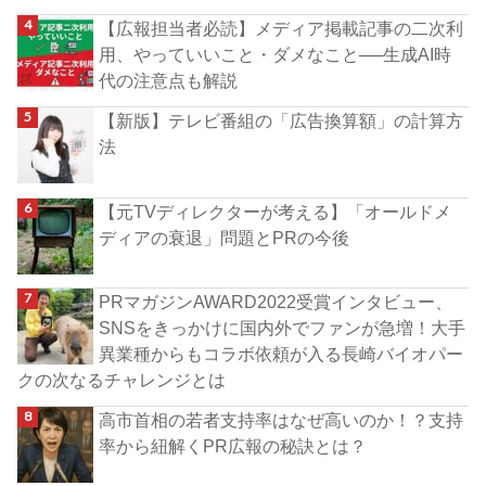
【広報担当者必読】メディア掲載記事の二次利
用、やっていいこと・ダメなこと──生成AI時
代の注意点も解説
【新版】テレビ番組の「広告換算額」の計算方
法
【元TVディレクターが考える】「オールドメ
ディアの衰退」問題とPRの今後
PRマガジンAWARD2022受賞インタビュー、
SNSをきっかけに国内外でファンが急増！大手
異業種からもコラボ依頼が入る長崎バイオパー
クの次なるチャレンジとは
高市首相の若者支持率はなぜ高いのか！？支持
率から紐解くPR広報の秘訣とは？