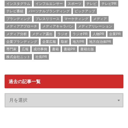
インスタグラム
インフルエンサー
スポーツ
テレビ
テレビPR
テレビ番組
パーソナルブランディング
ピックアップ
ブランディング
プレスリリース
マーケティング
メディア
メディアアプローチ
メディアキャラバン
メディアリレーション
メディア分析
メディア露出
ラジオ
ラジオPR
人物PR
企業PR
企業ブランディング
企業広報
取材
地方PR
地方自治体PR
専門家
広報
成功事例
書籍
書籍PR
書籍出版
株式会社ニット
社長PR
過去の記事一覧