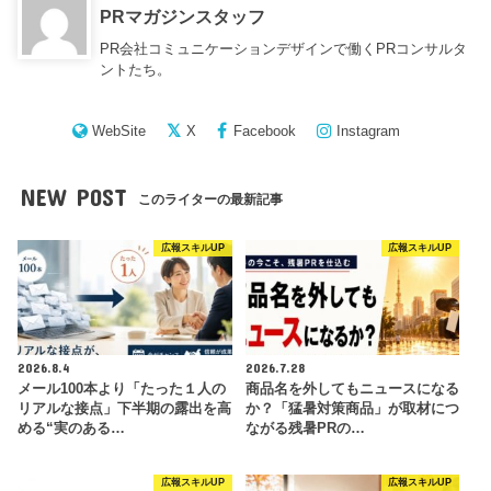
PRマガジンスタッフ
PR会社コミュニケーションデザインで働くPRコンサルタ
ントたち。
WebSite
X
Facebook
Instagram
NEW POST
このライターの最新記事
広報スキルUP
広報スキルUP
2026.8.4
2026.7.28
メール100本より「たった１人の
商品名を外してもニュースになる
リアルな接点」下半期の露出を高
か？「猛暑対策商品」が取材につ
める“実のある…
ながる残暑PRの…
広報スキルUP
広報スキルUP