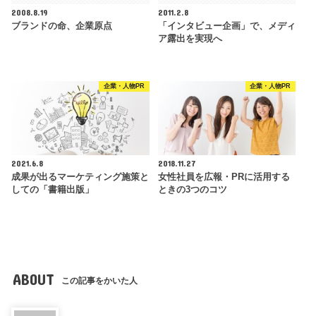
2008.8.19
2011.2.8
ブランドの命、企業原点
「インタビュー企画」で、メディ
ア露出を実現へ
企業・人物PR
企業・人物PR
2021.6.8
2018.11.27
成果が出るマーケティング施策と
女性社員を広報・PRに活用する
しての「書籍出版」
ときの3つのコツ
ABOUT
この記事をかいた人