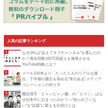
人気の記事ランキング
なぜJALは“あえてサブチャンネル”を選んだの
か？再生回数100万回超えを連発させる
YouTube戦略とは？
メール100本より「たった１人のリアルな接
点」下半期の露出を高める“実のある”メディア
リレーションの作り方
難読漢字「ビャンビャン麺」の「ビャン」はな
ぜ日本中に広まったのか？―“知られていな
い”を“話題”に変える仕掛けとは