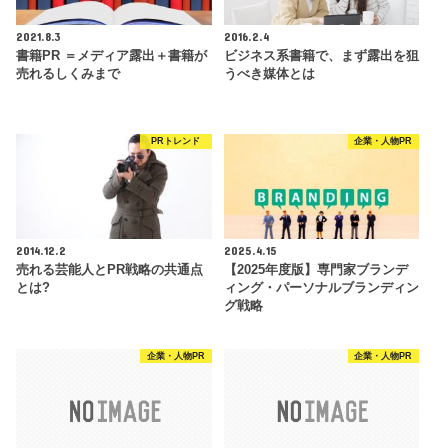
2021.8.3
2016.2.4
書籍PR ＝メディア露出＋書籍が
ビジネス系書籍で、まず露出を狙
売れるしくみまで
うべき媒体とは
PRトレンド
企業・人物PR
2014.12.2
2025.4.15
売れる芸能人とPR戦略の共通点
【2025年度版】専門家ブランデ
とは?
ィング・パーソナルブランディン
グ戦略
企業・人物PR
企業・人物PR