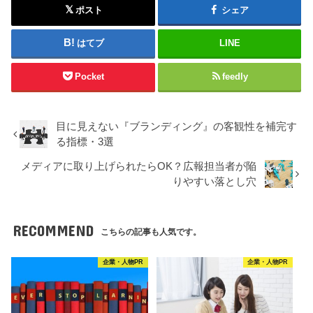
ポスト
シェア
はてブ
LINE
Pocket
feedly
目に見えない『ブランディング』の客観性を補完す
る指標・3選
メディアに取り上げられたらOK？広報担当者が陥
りやすい落とし穴
RECOMMEND
こちらの記事も人気です。
企業・人物PR
企業・人物PR