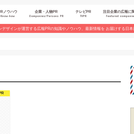
PRノウハウ
企業・人物PR
テレビPR
注目企業の広報に
Know‐how
Companies/Persons PR
TVPR
Featured compani
報スキルUP
品・サービスPR
ジタルPR
Rトレンド
ベントPR
界コラム
ンラインセミナーレポート
ンデザインが運営する広報PRの知識やノウハウ、最新情報を お届けする日本
PR