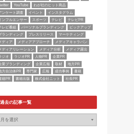
witter
YouTube
わが社のヒット商品
アンケート調査
イベント
インスタグラム
インフルエンサー
スポーツ
テレビ
テレビPR
テレビ番組
パーソナルブランディング
ピックアップ
ブランディング
プレスリリース
マーケティング
メディア
メディアアプローチ
メディアキャラバン
メディアリレーション
メディア分析
メディア露出
ラジオ
ラジオPR
人物PR
企業PR
企業ブランディング
企業広報
取材
地方PR
地方自治体PR
専門家
広報
成功事例
書籍
書籍PR
書籍出版
株式会社ニット
社長PR
過去の記事一覧