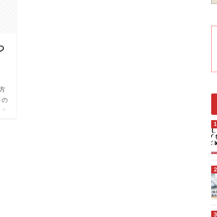
つ
方
との
えま
ない