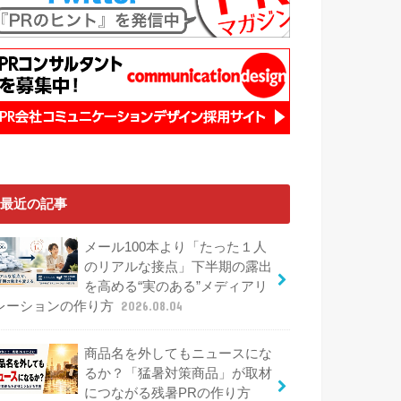
最近の記事
メール100本より「たった１人
のリアルな接点」下半期の露出
を高める“実のある”メディアリ
レーションの作り方
2026.08.04
商品名を外してもニュースにな
るか？「猛暑対策商品」が取材
につながる残暑PRの作り方