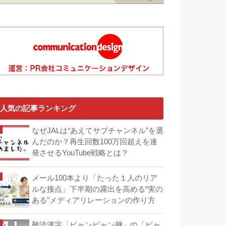
人気の記事ランキング
なぜJALは“あえてサブチャンネル”を選
んだのか？再生回数100万回超えを連
発させるYouTube戦略とは？
メール100本より「たった１人のリア
ルな接点」下半期の露出を高める“実の
ある”メディアリレーションの作り方
難読漢字「ビャンビャン麺」の「ビャ