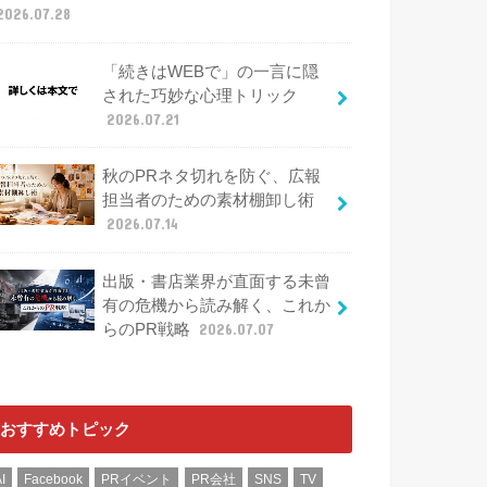
2026.07.28
「続きはWEBで」の一言に隠
された巧妙な心理トリック
2026.07.21
秋のPRネタ切れを防ぐ、広報
担当者のための素材棚卸し術
2026.07.14
出版・書店業界が直面する未曾
有の危機から読み解く、これか
らのPR戦略
2026.07.07
おすすめトピック
I
Facebook
PRイベント
PR会社
SNS
TV