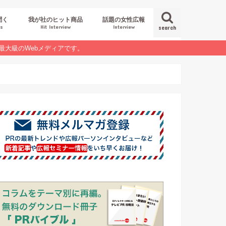
聞く
我が社のヒット商品
話題の女性広報
es
Hit Interview
Interview
search
最大級のWebメディアです。