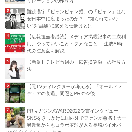
リレーションの作り方
難読漢字「ビャンビャン麺」の「ビャン」はな
ぜ日本中に広まったのか？―“知られていな
い”を“話題”に変える仕掛けとは
【広報担当者必読】メディア掲載記事の二次利
用、やっていいこと・ダメなこと──生成AI時
代の注意点も解説
【新版】テレビ番組の「広告換算額」の計算方
法
【元TVディレクターが考える】「オールドメ
ディアの衰退」問題とPRの今後
PRマガジンAWARD2022受賞インタビュー、
SNSをきっかけに国内外でファンが急増！大手
異業種からもコラボ依頼が入る長崎バイオパー