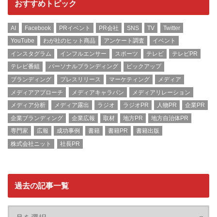
おすすめトピック
AI
Facebook
PRイベント
PR会社
SNS
TV
Twitter
YouTube
わが社のヒット商品
アンケート調査
イベント
インスタグラム
インフルエンサー
スポーツ
テレビ
テレビPR
テレビ番組
パーソナルブランディング
ピックアップ
ブランディング
プレスリリース
マーケティング
メディア
メディアアプローチ
メディアキャラバン
メディアリレーション
メディア分析
メディア露出
ラジオ
ラジオPR
人物PR
企業PR
企業ブランディング
企業広報
取材
地方PR
地方自治体PR
専門家
広報
成功事例
書籍
書籍PR
書籍出版
株式会社ニット
社長PR
過去の記事一覧