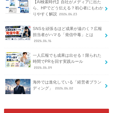
【AI検索時代】自社がメディアに出た
ら、HPでどう伝える？初心者にもわか
りやすく解説
2026.06.23
SNSを頑張るほど成果が遠のく？広報
担当者がハマる「発信中毒」とは
2026.06.16
一人広報でも成果は出せる！限られた
時間でPRを回す実践ルール
2026.06.09
海外では進化している「経営者ブラン
ディング」
2026.06.02