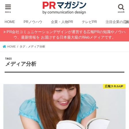
menu
search
HOME
PRノウハウ
企業・人物PR
テレビPR
注目企業の広
PR会社コミュニケーションデザインが運営する広報PRの知識やノウハ
ウ、最新情報を お届けする日本最大級のWebメディアです。
HOME
タグ : メディア分析
メディア分析
広報スキルUP