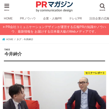
menu
search
HOME
PRノウハウ
企業・人物PR
テレビPR
注目企業の広
PR会社コミュニケーションデザインが運営する広報PRの知識やノウハ
ウ、最新情報を お届けする日本最大級のWebメディアです。
HOME
タグ : 今井紳介
今井紳介
セミナーレポート