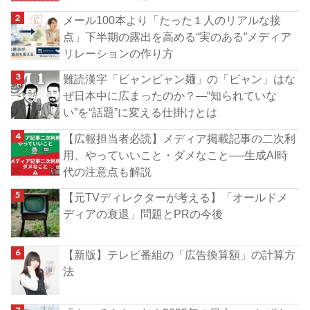
メール100本より「たった１人のリアルな接
点」下半期の露出を高める“実のある”メディア
リレーションの作り方
難読漢字「ビャンビャン麺」の「ビャン」はな
ぜ日本中に広まったのか？―“知られていな
い”を“話題”に変える仕掛けとは
【広報担当者必読】メディア掲載記事の二次利
用、やっていいこと・ダメなこと──生成AI時
代の注意点も解説
【元TVディレクターが考える】「オールドメ
ディアの衰退」問題とPRの今後
【新版】テレビ番組の「広告換算額」の計算方
法