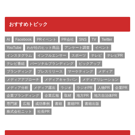
おすすめトピック
AI
Facebook
PRイベント
PR会社
SNS
TV
Twitter
YouTube
わが社のヒット商品
アンケート調査
イベント
インスタグラム
インフルエンサー
スポーツ
テレビ
テレビPR
テレビ番組
パーソナルブランディング
ピックアップ
ブランディング
プレスリリース
マーケティング
メディア
メディアアプローチ
メディアキャラバン
メディアリレーション
メディア分析
メディア露出
ラジオ
ラジオPR
人物PR
企業PR
企業ブランディング
企業広報
取材
地方PR
地方自治体PR
専門家
広報
成功事例
書籍
書籍PR
書籍出版
株式会社ニット
社長PR