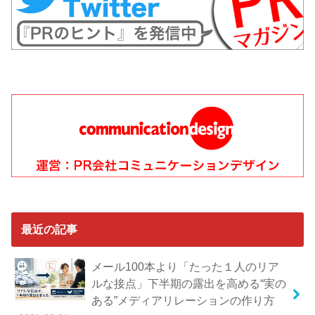
最近の記事
メール100本より「たった１人のリア
ルな接点」下半期の露出を高める“実の
ある”メディアリレーションの作り方