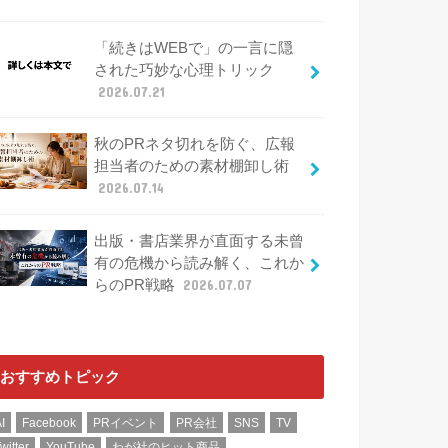
「続きはWEBで」の一言に隠
された巧妙な心理トリック
2026.07.21
秋のPRネタ切れを防ぐ、広報
担当者のための素材棚卸し術
2026.07.14
出版・書店業界が直面する未曾
有の危機から読み解く、これか
らのPR戦略
2026.07.07
おすすめトピック
I
Facebook
PRイベント
PR会社
SNS
TV
witter
YouTube
わが社のヒット商品