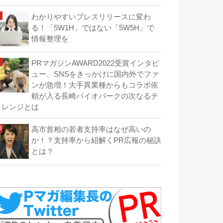
わかりやすいプレスリリースに変わ
る！「5W1H」ではない「5W5H」で
情報整理を
PRマガジンAWARD2022受賞インタビ
ュー、SNSをきっかけに国内外でファ
ンが急増！大手異業種からもコラボ依
頼が入る長崎バイオパークの次なるチ
ャレンジとは
高市首相の若者支持率はなぜ高いの
か！？支持率から紐解くPR広報の秘訣
とは？