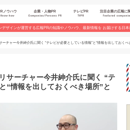
PRノウハウ
企業・人物PR
テレビPR
注目企業の広報に
Know‐how
Companies/Persons PR
TVPR
Featured compani
報スキルUP
品・サービスPR
ジタルPR
Rトレンド
ベントPR
界コラム
ンラインセミナーレポート
ンデザインが運営する広報PRの知識やノウハウ、最新情報を お届けする日本
サーチャー今井紳介氏に聞く “テレビが必要としている情報”と“情報を出しておくべ
、リサーチャー今井紳介氏に聞く “テ
と“情報を出しておくべき場所”と