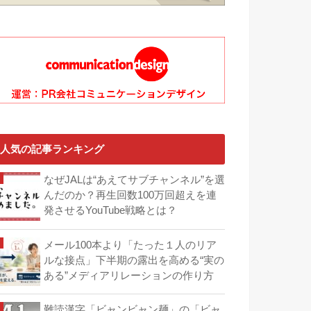
人気の記事ランキング
なぜJALは“あえてサブチャンネル”を選
んだのか？再生回数100万回超えを連
発させるYouTube戦略とは？
メール100本より「たった１人のリア
ルな接点」下半期の露出を高める“実の
ある”メディアリレーションの作り方
難読漢字「ビャンビャン麺」の「ビャ