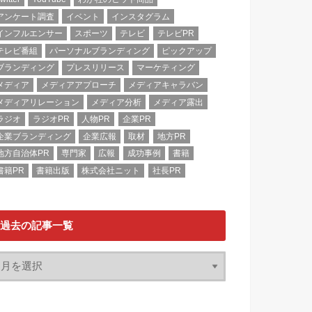
アンケート調査
イベント
インスタグラム
インフルエンサー
スポーツ
テレビ
テレビPR
テレビ番組
パーソナルブランディング
ピックアップ
ブランディング
プレスリリース
マーケティング
メディア
メディアアプローチ
メディアキャラバン
メディアリレーション
メディア分析
メディア露出
ラジオ
ラジオPR
人物PR
企業PR
企業ブランディング
企業広報
取材
地方PR
地方自治体PR
専門家
広報
成功事例
書籍
書籍PR
書籍出版
株式会社ニット
社長PR
過去の記事一覧