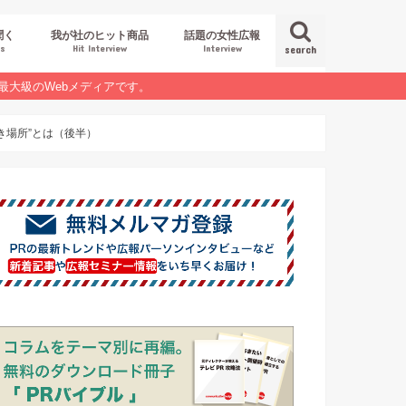
聞く
我が社のヒット商品
話題の女性広報
es
Hit Interview
Interview
search
最大級のWebメディアです。
き場所”とは（後半）