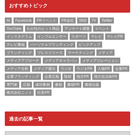
おすすめトピック
AI
Facebook
PRイベント
PR会社
SNS
TV
Twitter
YouTube
わが社のヒット商品
アンケート調査
イベント
インスタグラム
インフルエンサー
スポーツ
テレビ
テレビPR
テレビ番組
パーソナルブランディング
ピックアップ
ブランディング
プレスリリース
マーケティング
メディア
メディアアプローチ
メディアキャラバン
メディアリレーション
メディア分析
メディア露出
ラジオ
ラジオPR
人物PR
企業PR
企業ブランディング
企業広報
取材
地方PR
地方自治体PR
専門家
広報
成功事例
書籍
書籍PR
書籍出版
株式会社ニット
社長PR
過去の記事一覧