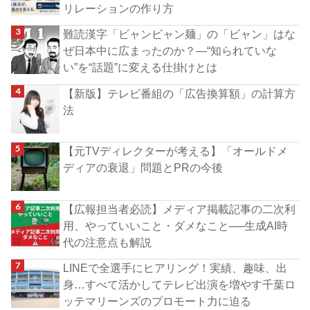
リレーションの作り方
難読漢字「ビャンビャン麺」の「ビャン」はな
ぜ日本中に広まったのか？―“知られていな
い”を“話題”に変える仕掛けとは
【新版】テレビ番組の「広告換算額」の計算方
法
【元TVディレクターが考える】「オールドメ
ディアの衰退」問題とPRの今後
【広報担当者必読】メディア掲載記事の二次利
用、やっていいこと・ダメなこと──生成AI時
代の注意点も解説
LINEで全選手にヒアリング！実績、趣味、出
身…すべて活かしてテレビ出演を増やす千葉ロ
ッテマリーンズのプロモート力に迫る