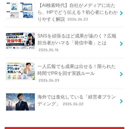
【AI検索時代】自社がメディアに出た
ら、HPでどう伝える？初心者にもわか
りやすく解説
2026.06.23
SNSを頑張るほど成果が遠のく？広報
担当者がハマる「発信中毒」とは
2026.06.16
一人広報でも成果は出せる！限られた
時間でPRを回す実践ルール
2026.06.09
海外では進化している「経営者ブラン
ディング」
2026.06.02