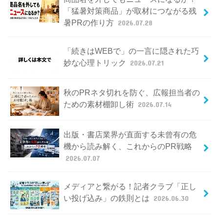
「猛暑対策商品」が取材につながる残
暑PRの作り方
2026.07.28
「続きはWEBで」の一言に隠された巧
妙な心理トリック
2026.07.21
秋のPRネタ切れを防ぐ、広報担当者の
ための素材棚卸し術
2026.07.14
出版・書店業界が直面する未曾有の危
機から読み解く、これからのPR戦略
2026.07.07
メディアと繋がる！記者クラブ「正し
い投げ込み」の鉄則とは
2026.06.30