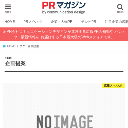
menu
search
HOME
PRノウハウ
企業・人物PR
テレビPR
注目企業の広
PR会社コミュニケーションデザインが運営する広報PRの知識やノウハ
ウ、最新情報を お届けする日本最大級のWebメディアです。
HOME
タグ : 企画提案
企画提案
広報スキルUP