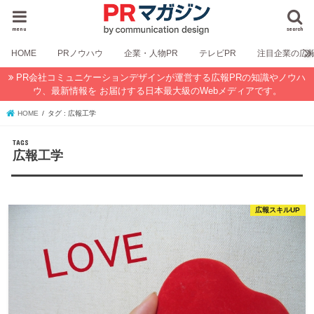
menu
search
HOME
PRノウハウ
企業・人物PR
テレビPR
注目企業の広
PR会社コミュニケーションデザインが運営する広報PRの知識やノウハ
ウ、最新情報を お届けする日本最大級のWebメディアです。
HOME
タグ : 広報工学
広報工学
広報スキルUP