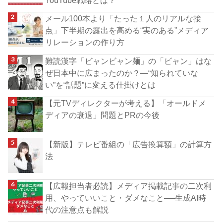
メール100本より「たった１人のリアルな接
点」下半期の露出を高める“実のある”メディア
リレーションの作り方
難読漢字「ビャンビャン麺」の「ビャン」はな
ぜ日本中に広まったのか？―“知られていな
い”を“話題”に変える仕掛けとは
【元TVディレクターが考える】「オールドメ
ディアの衰退」問題とPRの今後
【新版】テレビ番組の「広告換算額」の計算方
法
【広報担当者必読】メディア掲載記事の二次利
用、やっていいこと・ダメなこと──生成AI時
代の注意点も解説