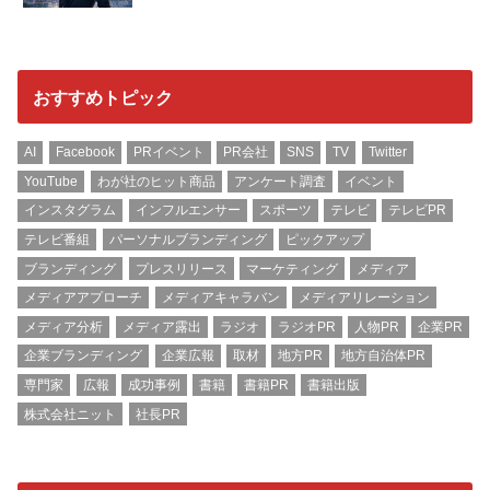
おすすめトピック
AI
Facebook
PRイベント
PR会社
SNS
TV
Twitter
YouTube
わが社のヒット商品
アンケート調査
イベント
インスタグラム
インフルエンサー
スポーツ
テレビ
テレビPR
テレビ番組
パーソナルブランディング
ピックアップ
ブランディング
プレスリリース
マーケティング
メディア
メディアアプローチ
メディアキャラバン
メディアリレーション
メディア分析
メディア露出
ラジオ
ラジオPR
人物PR
企業PR
企業ブランディング
企業広報
取材
地方PR
地方自治体PR
専門家
広報
成功事例
書籍
書籍PR
書籍出版
株式会社ニット
社長PR