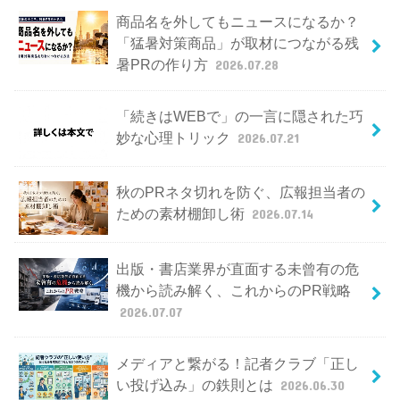
商品名を外してもニュースになるか？
「猛暑対策商品」が取材につながる残
暑PRの作り方
2026.07.28
「続きはWEBで」の一言に隠された巧
妙な心理トリック
2026.07.21
秋のPRネタ切れを防ぐ、広報担当者の
ための素材棚卸し術
2026.07.14
出版・書店業界が直面する未曾有の危
機から読み解く、これからのPR戦略
2026.07.07
メディアと繋がる！記者クラブ「正し
い投げ込み」の鉄則とは
2026.06.30