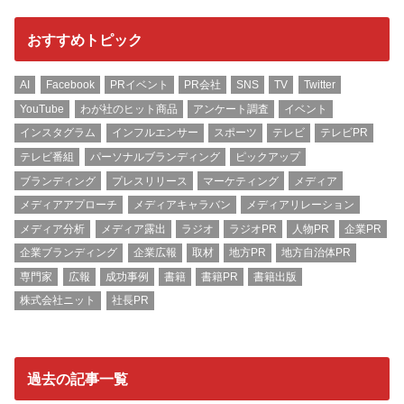
おすすめトピック
AI
Facebook
PRイベント
PR会社
SNS
TV
Twitter
YouTube
わが社のヒット商品
アンケート調査
イベント
インスタグラム
インフルエンサー
スポーツ
テレビ
テレビPR
テレビ番組
パーソナルブランディング
ピックアップ
ブランディング
プレスリリース
マーケティング
メディア
メディアアプローチ
メディアキャラバン
メディアリレーション
メディア分析
メディア露出
ラジオ
ラジオPR
人物PR
企業PR
企業ブランディング
企業広報
取材
地方PR
地方自治体PR
専門家
広報
成功事例
書籍
書籍PR
書籍出版
株式会社ニット
社長PR
過去の記事一覧