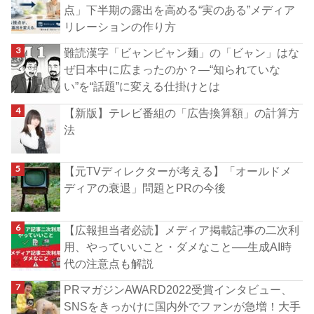
点」下半期の露出を高める“実のある”メディア
リレーションの作り方
難読漢字「ビャンビャン麺」の「ビャン」はな
ぜ日本中に広まったのか？―“知られていな
い”を“話題”に変える仕掛けとは
【新版】テレビ番組の「広告換算額」の計算方
法
【元TVディレクターが考える】「オールドメ
ディアの衰退」問題とPRの今後
【広報担当者必読】メディア掲載記事の二次利
用、やっていいこと・ダメなこと──生成AI時
代の注意点も解説
PRマガジンAWARD2022受賞インタビュー、
SNSをきっかけに国内外でファンが急増！大手