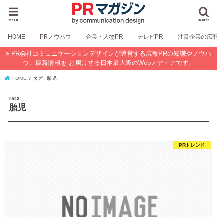
menu
search
HOME
PRノウハウ
企業・人物PR
テレビPR
注目企業の広
PR会社コミュニケーションデザインが運営する広報PRの知識やノウハ
ウ、最新情報を お届けする日本最大級のWebメディアです。
HOME
タグ : 胎児
胎児
PRトレンド