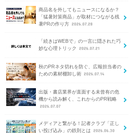
商品名を外してもニュースになるか？
「猛暑対策商品」が取材につながる残
暑PRの作り方
2026.07.28
「続きはWEBで」の一言に隠された巧
妙な心理トリック
2026.07.21
秋のPRネタ切れを防ぐ、広報担当者の
ための素材棚卸し術
2026.07.14
出版・書店業界が直面する未曾有の危
機から読み解く、これからのPR戦略
2026.07.07
メディアと繋がる！記者クラブ「正し
い投げ込み」の鉄則とは
2026.06.30