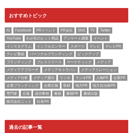
おすすめトピック
AI
Facebook
PRイベント
PR会社
SNS
TV
Twitter
YouTube
わが社のヒット商品
アンケート調査
イベント
インスタグラム
インフルエンサー
スポーツ
テレビ
テレビPR
テレビ番組
パーソナルブランディング
ピックアップ
ブランディング
プレスリリース
マーケティング
メディア
メディアアプローチ
メディアキャラバン
メディアリレーション
メディア分析
メディア露出
ラジオ
ラジオPR
人物PR
企業PR
企業ブランディング
企業広報
取材
地方PR
地方自治体PR
専門家
広報
成功事例
書籍
書籍PR
書籍出版
株式会社ニット
社長PR
過去の記事一覧