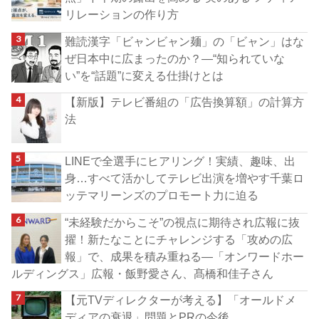
リレーションの作り方
難読漢字「ビャンビャン麺」の「ビャン」はな
ぜ日本中に広まったのか？―“知られていな
い”を“話題”に変える仕掛けとは
【新版】テレビ番組の「広告換算額」の計算方
法
LINEで全選手にヒアリング！実績、趣味、出
身…すべて活かしてテレビ出演を増やす千葉ロ
ッテマリーンズのプロモート力に迫る
“未経験だからこそ”の視点に期待され広報に抜
擢！新たなことにチャレンジする「攻めの広
報」で、成果を積み重ねる―「オンワードホー
ルディングス」広報・飯野愛さん、髙橋和佳子さん
【元TVディレクターが考える】「オールドメ
ディアの衰退」問題とPRの今後