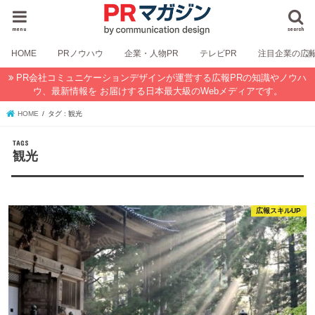
menu
search
HOME
PRノウハウ
企業・人物PR
テレビPR
注目企業の広
PR会社コミュニケーションデザインが運営する広報PRの知識やノウハ
ウ、最新情報を お届けする日本最大級のWebメディアです。
HOME
タグ : 観光
観光
広報スキルUP