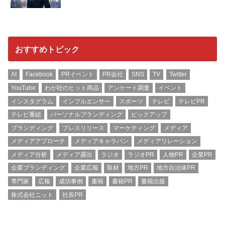
おすすめトピック
AI
Facebook
PRイベント
PR会社
SNS
TV
Twitter
YouTube
わが社のヒット商品
アンケート調査
イベント
インスタグラム
インフルエンサー
スポーツ
テレビ
テレビPR
テレビ番組
パーソナルブランディング
ピックアップ
ブランディング
プレスリリース
マーケティング
メディア
メディアアプローチ
メディアキャラバン
メディアリレーション
メディア分析
メディア露出
ラジオ
ラジオPR
人物PR
企業PR
企業ブランディング
企業広報
取材
地方PR
地方自治体PR
専門家
広報
成功事例
書籍
書籍PR
書籍出版
株式会社ニット
社長PR