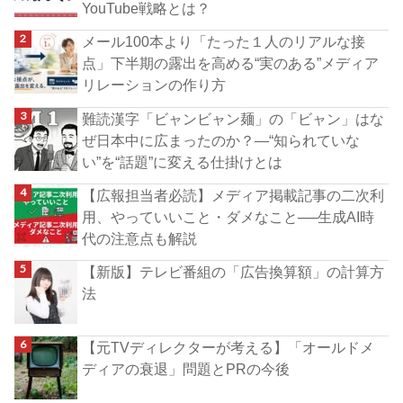
YouTube戦略とは？
メール100本より「たった１人のリアルな接
点」下半期の露出を高める“実のある”メディア
リレーションの作り方
難読漢字「ビャンビャン麺」の「ビャン」はな
ぜ日本中に広まったのか？―“知られていな
い”を“話題”に変える仕掛けとは
【広報担当者必読】メディア掲載記事の二次利
用、やっていいこと・ダメなこと──生成AI時
代の注意点も解説
【新版】テレビ番組の「広告換算額」の計算方
法
【元TVディレクターが考える】「オールドメ
ディアの衰退」問題とPRの今後