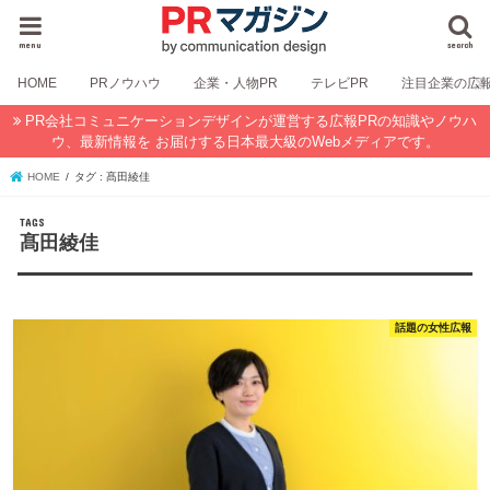
menu
search
HOME
PRノウハウ
企業・人物PR
テレビPR
注目企業の広
PR会社コミュニケーションデザインが運営する広報PRの知識やノウハ
ウ、最新情報を お届けする日本最大級のWebメディアです。
HOME
タグ : 髙田綾佳
髙田綾佳
話題の女性広報