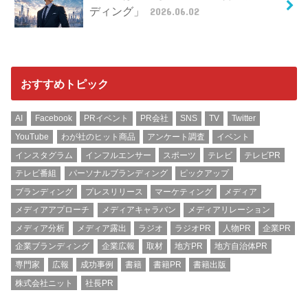
ディング」
2026.06.02
おすすめトピック
AI
Facebook
PRイベント
PR会社
SNS
TV
Twitter
YouTube
わが社のヒット商品
アンケート調査
イベント
インスタグラム
インフルエンサー
スポーツ
テレビ
テレビPR
テレビ番組
パーソナルブランディング
ピックアップ
ブランディング
プレスリリース
マーケティング
メディア
メディアアプローチ
メディアキャラバン
メディアリレーション
メディア分析
メディア露出
ラジオ
ラジオPR
人物PR
企業PR
企業ブランディング
企業広報
取材
地方PR
地方自治体PR
専門家
広報
成功事例
書籍
書籍PR
書籍出版
株式会社ニット
社長PR