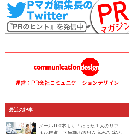
最近の記事
メール100本より「たった１人のリア
ルな接点」下半期の露出を高める“実の