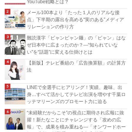
YouTube戦略とは？
メール100本より「たった１人のリアルな接
点」下半期の露出を高める“実のある”メディア
リレーションの作り方
難読漢字「ビャンビャン麺」の「ビャン」はな
ぜ日本中に広まったのか？―“知られていな
い”を“話題”に変える仕掛けとは
【新版】テレビ番組の「広告換算額」の計算方
法
LINEで全選手にヒアリング！実績、趣味、出
身…すべて活かしてテレビ出演を増やす千葉ロ
ッテマリーンズのプロモート力に迫る
“未経験だからこそ”の視点に期待され広報に抜
擢！新たなことにチャレンジする「攻めの広
報」で、成果を積み重ねる―「オンワードホー