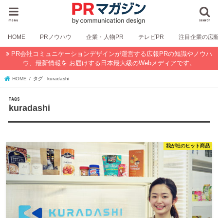
menu
search
HOME
PRノウハウ
企業・人物PR
テレビPR
注目企業の広
PR会社コミュニケーションデザインが運営する広報PRの知識やノウハ
ウ、最新情報を お届けする日本最大級のWebメディアです。
HOME
タグ : kuradashi
kuradashi
我が社のヒット商品