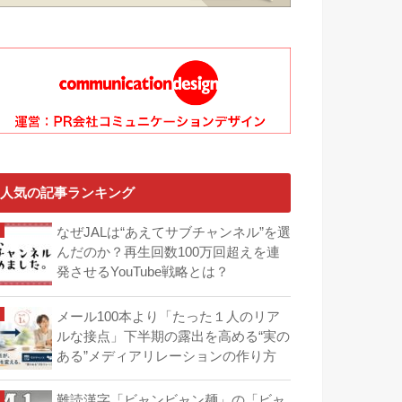
人気の記事ランキング
なぜJALは“あえてサブチャンネル”を選
んだのか？再生回数100万回超えを連
発させるYouTube戦略とは？
メール100本より「たった１人のリア
ルな接点」下半期の露出を高める“実の
ある”メディアリレーションの作り方
難読漢字「ビャンビャン麺」の「ビャ