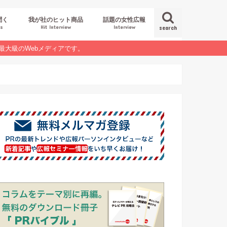
聞く
我が社のヒット商品
話題の女性広報
es
Hit Interview
Interview
search
最大級のWebメディアです。