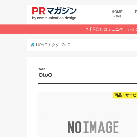
HOME
HOME
広
商
デ
P
イ
業
オ
PR会社コミュニケーショ
HOME
タグ : OtoO
OtoO
商品・サービ