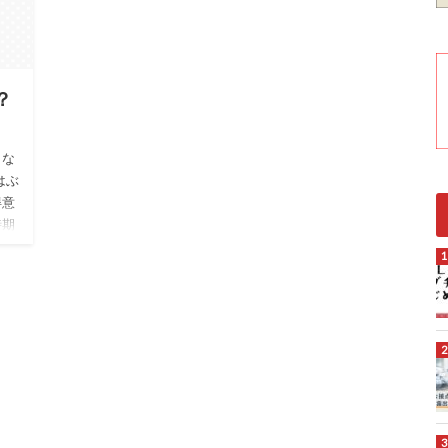
？
くな
はぶ
得意
時期