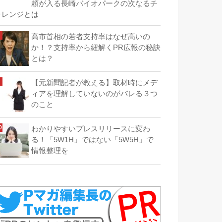
頼が入る長崎バイオパークの次なるチ
ャレンジとは
高市首相の若者支持率はなぜ高いの
か！？支持率から紐解くPR広報の秘訣
とは？
【元新聞記者が教える】取材時にメデ
ィアを理解していないのがバレる３つ
のこと
わかりやすいプレスリリースに変わ
る！「5W1H」ではない「5W5H」で
情報整理を