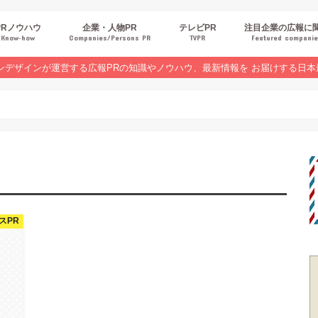
PRノウハウ
企業・人物PR
テレビPR
注目企業の広報に
Know‐how
Companies/Persons PR
TVPR
Featured compani
報スキルUP
品・サービスPR
ジタルPR
Rトレンド
ベントPR
界コラム
ンラインセミナーレポート
ンデザインが運営する広報PRの知識やノウハウ、最新情報を お届けする日本
スPR