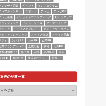
アンケート調査
イベント
インスタグラム
インフルエンサー
スポーツ
テレビ
テレビPR
テレビ番組
パーソナルブランディング
ピックアップ
ブランディング
プレスリリース
マーケティング
メディア
メディアアプローチ
メディアキャラバン
メディアリレーション
メディア分析
メディア露出
ラジオ
ラジオPR
人物PR
企業PR
企業ブランディング
企業広報
取材
地方PR
地方自治体PR
専門家
広報
成功事例
書籍
書籍PR
書籍出版
株式会社ニット
社長PR
過去の記事一覧