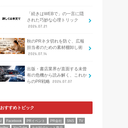
「続きはWEBで」の一言に隠
された巧妙な心理トリック
2026.07.21
秋のPRネタ切れを防ぐ、広報
担当者のための素材棚卸し術
2026.07.14
出版・書店業界が直面する未曾
有の危機から読み解く、これか
らのPR戦略
2026.07.07
おすすめトピック
I
Facebook
PRイベント
PR会社
SNS
TV
witter
YouTube
わが社のヒット商品