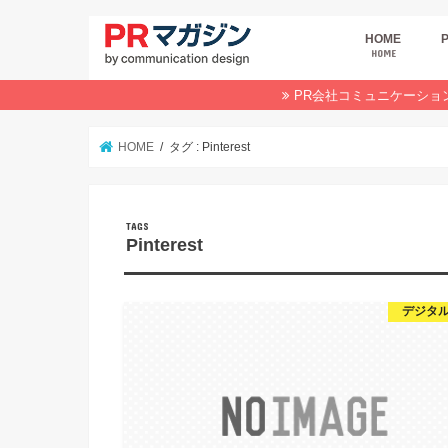
HOME
HOME
広
商
デ
P
イ
業
オ
PR会社コミュニケーショ
HOME
タグ : Pinterest
Pinterest
デジタル