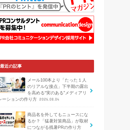
最近の記事
メール100本より「たった１人
のリアルな接点」下半期の露出
を高める“実のある”メディアリ
レーションの作り方
2026.08.04
商品名を外してもニュースにな
るか？「猛暑対策商品」が取材
につながる残暑PRの作り方