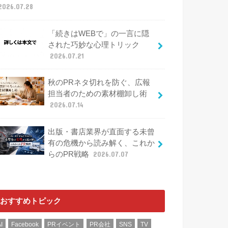
2026.07.28
「続きはWEBで」の一言に隠
された巧妙な心理トリック
2026.07.21
秋のPRネタ切れを防ぐ、広報
担当者のための素材棚卸し術
2026.07.14
出版・書店業界が直面する未曾
有の危機から読み解く、これか
らのPR戦略
2026.07.07
おすすめトピック
I
Facebook
PRイベント
PR会社
SNS
TV