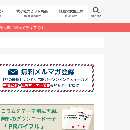
聞く
我が社のヒット商品
話題の女性広報
es
Hit Interview
Interview
search
最大級のWebメディアです。