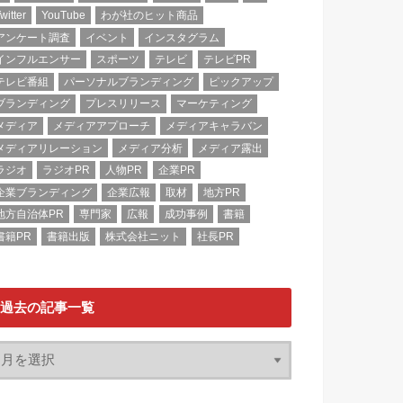
witter
YouTube
わが社のヒット商品
アンケート調査
イベント
インスタグラム
インフルエンサー
スポーツ
テレビ
テレビPR
テレビ番組
パーソナルブランディング
ピックアップ
ブランディング
プレスリリース
マーケティング
メディア
メディアアプローチ
メディアキャラバン
メディアリレーション
メディア分析
メディア露出
ラジオ
ラジオPR
人物PR
企業PR
企業ブランディング
企業広報
取材
地方PR
地方自治体PR
専門家
広報
成功事例
書籍
書籍PR
書籍出版
株式会社ニット
社長PR
過去の記事一覧