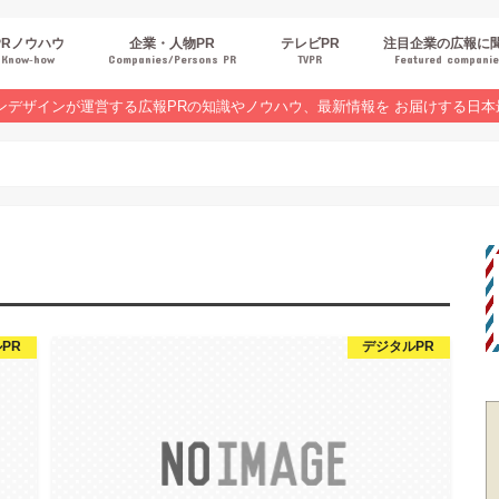
PRノウハウ
企業・人物PR
テレビPR
注目企業の広報に
Know‐how
Companies/Persons PR
TVPR
Featured compani
報スキルUP
品・サービスPR
ジタルPR
Rトレンド
ベントPR
界コラム
ンラインセミナーレポート
ンデザインが運営する広報PRの知識やノウハウ、最新情報を お届けする日本
PR
デジタルPR