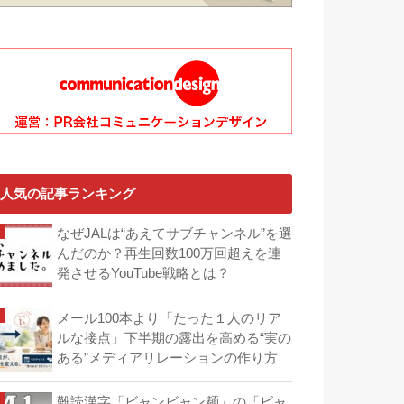
人気の記事ランキング
なぜJALは“あえてサブチャンネル”を選
んだのか？再生回数100万回超えを連
発させるYouTube戦略とは？
メール100本より「たった１人のリア
ルな接点」下半期の露出を高める“実の
ある”メディアリレーションの作り方
難読漢字「ビャンビャン麺」の「ビャ