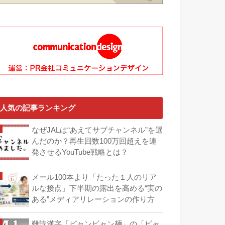
人気の記事ランキング
なぜJALは“あえてサブチャンネル”を選
んだのか？再生回数100万回超えを連
発させるYouTube戦略とは？
メール100本より「たった１人のリア
ルな接点」下半期の露出を高める“実の
ある”メディアリレーションの作り方
難読漢字「ビャンビャン麺」の「ビャ