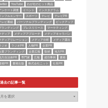
witter
YouTube
わが社のヒット商品
アンケート調査
イベント
インスタグラム
インフルエンサー
スポーツ
テレビ
テレビPR
テレビ番組
パーソナルブランディング
ピックアップ
ブランディング
プレスリリース
マーケティング
メディア
メディアアプローチ
メディアキャラバン
メディアリレーション
メディア分析
メディア露出
ラジオ
ラジオPR
人物PR
企業PR
企業ブランディング
企業広報
取材
地方PR
地方自治体PR
専門家
広報
成功事例
書籍
書籍PR
書籍出版
株式会社ニット
社長PR
過去の記事一覧