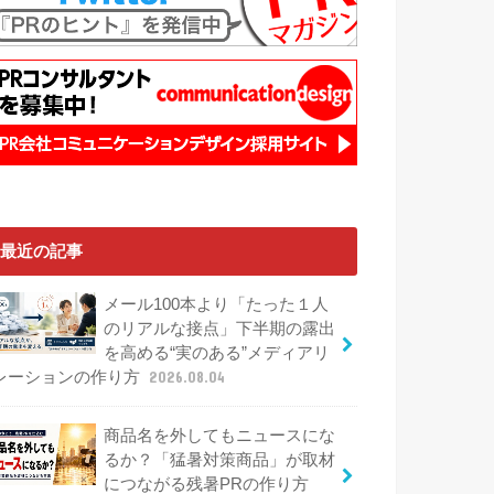
最近の記事
メール100本より「たった１人
のリアルな接点」下半期の露出
を高める“実のある”メディアリ
レーションの作り方
2026.08.04
商品名を外してもニュースにな
るか？「猛暑対策商品」が取材
につながる残暑PRの作り方