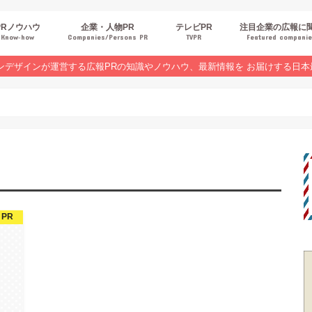
PRノウハウ
企業・人物PR
テレビPR
注目企業の広報に
Know‐how
Companies/Persons PR
TVPR
Featured compani
報スキルUP
品・サービスPR
ジタルPR
Rトレンド
ベントPR
界コラム
ンラインセミナーレポート
ンデザインが運営する広報PRの知識やノウハウ、最新情報を お届けする日本
PR