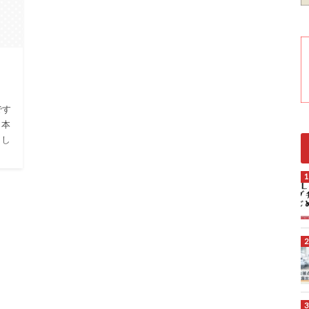
です
（本
まし