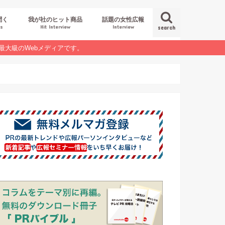
聞く
我が社のヒット商品
話題の女性広報
es
Hit Interview
Interview
search
最大級のWebメディアです。