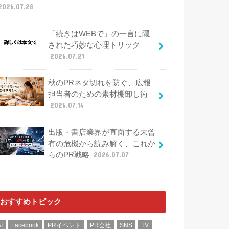
2026.07.28
「続きはWEBで」の一言に隠
された巧妙な心理トリック
2026.07.21
秋のPRネタ切れを防ぐ、広報
担当者のための素材棚卸し術
2026.07.14
出版・書店業界が直面する未曾
有の危機から読み解く、これか
らのPR戦略
2026.07.07
おすすめトピック
I
Facebook
PRイベント
PR会社
SNS
TV