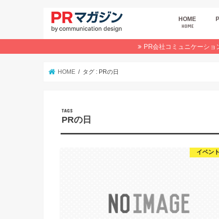
HOME
HOME
広
商
デ
P
イ
業
オ
PR会社コミュニケーショ
HOME
タグ : PRの日
PRの日
イベント