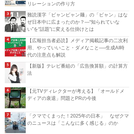
リレーションの作り方
難読漢字「ビャンビャン麺」の「ビャン」はな
ぜ日本中に広まったのか？―“知られていな
い”を“話題”に変える仕掛けとは
【広報担当者必読】メディア掲載記事の二次利
用、やっていいこと・ダメなこと──生成AI時
代の注意点も解説
【新版】テレビ番組の「広告換算額」の計算方
法
【元TVディレクターが考える】「オールドメ
ディアの衰退」問題とPRの今後
「クマでくまった！2025年の日本」 なぜクマ
のニュースは「こんなに多く感じる」のか