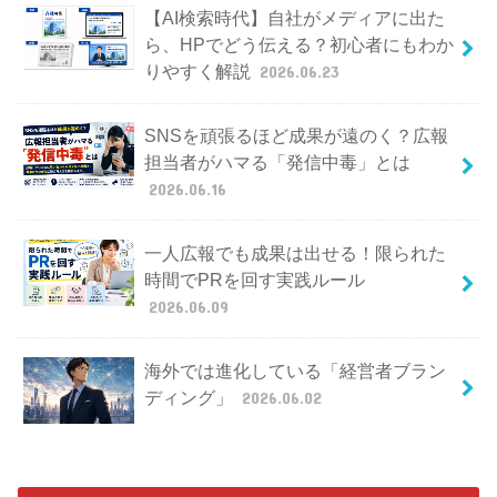
【AI検索時代】自社がメディアに出た
ら、HPでどう伝える？初心者にもわか
りやすく解説
2026.06.23
SNSを頑張るほど成果が遠のく？広報
担当者がハマる「発信中毒」とは
2026.06.16
一人広報でも成果は出せる！限られた
時間でPRを回す実践ルール
2026.06.09
海外では進化している「経営者ブラン
ディング」
2026.06.02