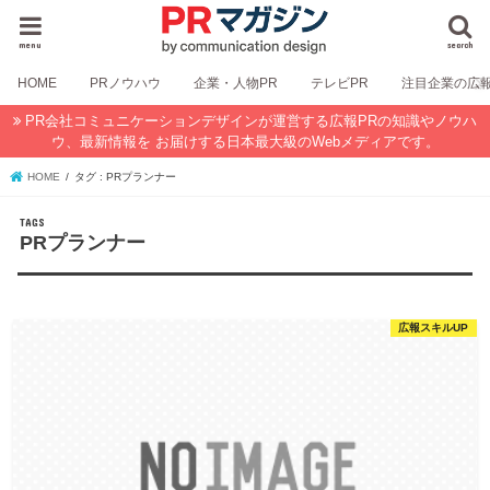
menu
search
HOME
PRノウハウ
企業・人物PR
テレビPR
注目企業の広
PR会社コミュニケーションデザインが運営する広報PRの知識やノウハ
ウ、最新情報を お届けする日本最大級のWebメディアです。
HOME
タグ : PRプランナー
PRプランナー
広報スキルUP