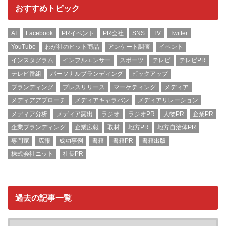
おすすめトピック
AI
Facebook
PRイベント
PR会社
SNS
TV
Twitter
YouTube
わが社のヒット商品
アンケート調査
イベント
インスタグラム
インフルエンサー
スポーツ
テレビ
テレビPR
テレビ番組
パーソナルブランディング
ピックアップ
ブランディング
プレスリリース
マーケティング
メディア
メディアアプローチ
メディアキャラバン
メディアリレーション
メディア分析
メディア露出
ラジオ
ラジオPR
人物PR
企業PR
企業ブランディング
企業広報
取材
地方PR
地方自治体PR
専門家
広報
成功事例
書籍
書籍PR
書籍出版
株式会社ニット
社長PR
過去の記事一覧