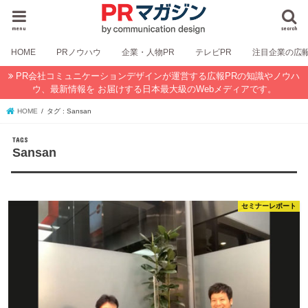
menu
search
HOME
PRノウハウ
企業・人物PR
テレビPR
注目企業の広
PR会社コミュニケーションデザインが運営する広報PRの知識やノウハ
ウ、最新情報を お届けする日本最大級のWebメディアです。
HOME
タグ : Sansan
Sansan
セミナーレポート