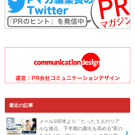
最近の記事
メール100本より「たった１人のリア
ルな接点」下半期の露出を高める“実の