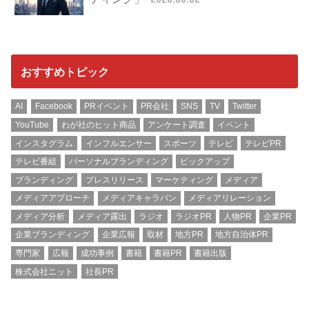
おすすめトピック
AI
Facebook
PRイベント
PR会社
SNS
TV
Twitter
YouTube
わが社のヒット商品
アンケート調査
イベント
インスタグラム
インフルエンサー
スポーツ
テレビ
テレビPR
テレビ番組
パーソナルブランディング
ピックアップ
ブランディング
プレスリリース
マーケティング
メディア
メディアアプローチ
メディアキャラバン
メディアリレーション
メディア分析
メディア露出
ラジオ
ラジオPR
人物PR
企業PR
企業ブランディング
企業広報
取材
地方PR
地方自治体PR
専門家
広報
成功事例
書籍
書籍PR
書籍出版
株式会社ニット
社長PR