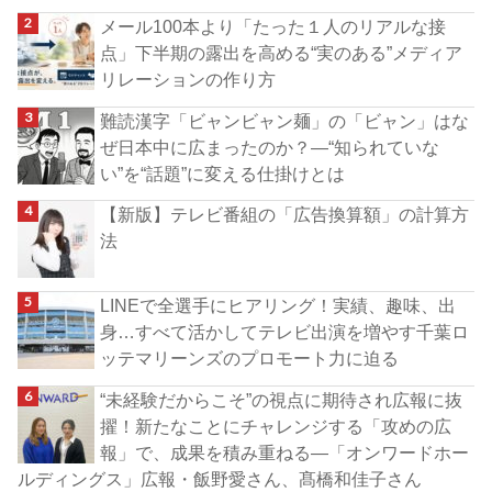
メール100本より「たった１人のリアルな接
点」下半期の露出を高める“実のある”メディア
リレーションの作り方
難読漢字「ビャンビャン麺」の「ビャン」はな
ぜ日本中に広まったのか？―“知られていな
い”を“話題”に変える仕掛けとは
【新版】テレビ番組の「広告換算額」の計算方
法
LINEで全選手にヒアリング！実績、趣味、出
身…すべて活かしてテレビ出演を増やす千葉ロ
ッテマリーンズのプロモート力に迫る
“未経験だからこそ”の視点に期待され広報に抜
擢！新たなことにチャレンジする「攻めの広
報」で、成果を積み重ねる―「オンワードホー
ルディングス」広報・飯野愛さん、髙橋和佳子さん